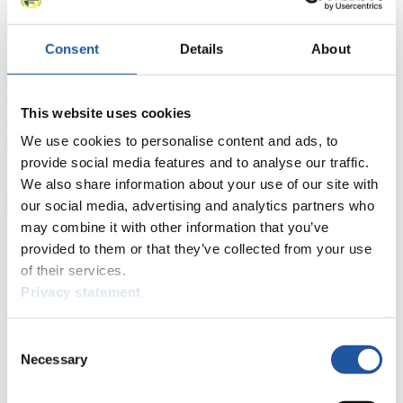
FIL LIVE TV
Consent
Details
About
Live Streaming
Kunstbahn
Rodeln
Live Streaming Alpin
Rodeln
Highlights YOG Gangwon 2024
Ergebnis-Live-Ticker Kunstbahn
This website uses cookies
Tippspiel
We use cookies to personalise content and ads, to
Naturbahn
provide social media features and to analyse our traffic.
We also share information about your use of our site with
Zielgruppen Anzeigen
our social media, advertising and analytics partners who
may combine it with other information that you’ve
Für Presse- und Medienvertreter
provided to them or that they’ve collected from your use
of their services.
Hier finden Sie Informationen für Presse- und Medienvertreter. Sie
Privacy statement
haben Zugriff auf Athletenbiographien und Informationen zu
Wettkämpfen. Außerdem können Sie Ihre Medienakkreditierung
beantragen, die Grundregeln des Rennrodelsports einsehen und
Consent
allgemeine Neuigkeiten einholen.
Necessary
Selection
>> Weiter