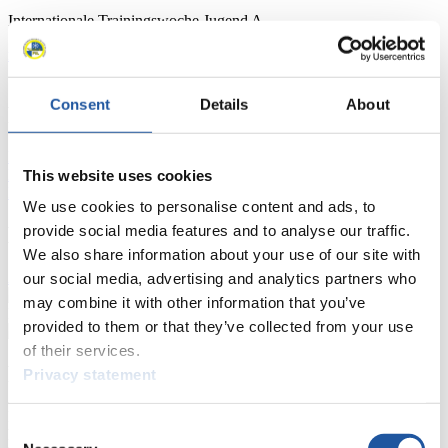
Internationale Trainingswoche Jugend A
mehr
Consent
Details
About
FIL LIVE TV
Live Streaming
Kunstbahn
Rodeln
Live Streaming Alpin
This website uses cookies
Rodeln
Highlights YOG Gangwon 2024
Ergebnis-Live-Ticker Kunstbahn
We use cookies to personalise content and ads, to
provide social media features and to analyse our traffic.
Ergebnisse
We also share information about your use of our site with
Aktuell
Gesamtstände
Statistiken
our social media, advertising and analytics partners who
may combine it with other information that you’ve
Naturbahn
provided to them or that they’ve collected from your use
of their services.
Für Presse- und Medienvertreter
Privacy statement
Hier finden Sie Informationen für Presse- und Medienvertreter. Sie
Consent
haben Zugriff auf Athletenbiographien und Informationen zu