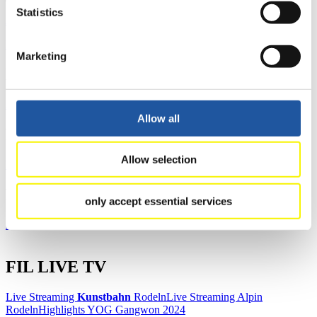
Statistics
Anzeigen
Download
Marketing
News
Alle
Allgemein
Kunstbahn Rodeln
Alpin Rodeln
Allow all
Rennkalender
Allow selection
Kunstbahn Rodeln
Alpin Rodeln
Rennkalender als PDF
Ergebnisse
only accept essential services
Aktuell
Gesamtstände
Statistiken
FIL LIVE TV
Live Streaming
Kunstbahn
Rodeln
Live Streaming Alpin
Rodeln
Highlights YOG Gangwon 2024