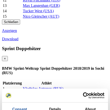
12
Kevin Fischnaller (ITA)
13
Max Langenhan (GER)
14
Tucker West (USA)
15
Nico Gleirscher (AUT)
Schließen
Anzeigen
Download
Sprint Doppelsitzer
×
BMW Sprint-Weltcup Sprint Doppelsitzer 2018/2019 in Sochi
(RUS)
Platzierung
Athlet
1
Vladislav Antonov (RUS)
1
Aleksandr Denisev (RUS)
2
Andris Sics (LAT)
2
Juris Sics (LAT)
Consent
Details
About