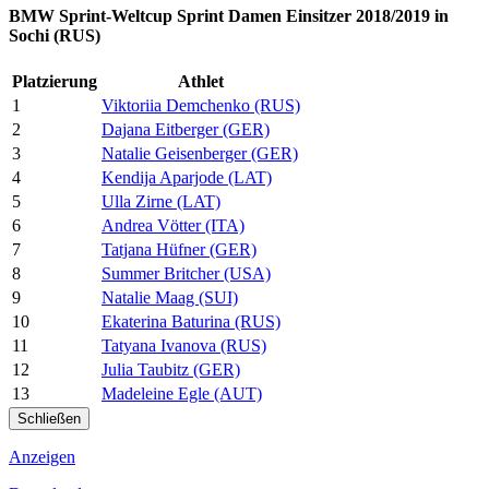
BMW Sprint-Weltcup Sprint Damen Einsitzer 2018/2019 in
Sochi (RUS)
Platzierung
Athlet
1
Viktoriia Demchenko (RUS)
2
Dajana Eitberger (GER)
3
Natalie Geisenberger (GER)
4
Kendija Aparjode (LAT)
5
Ulla Zirne (LAT)
6
Andrea Vötter (ITA)
7
Tatjana Hüfner (GER)
8
Summer Britcher (USA)
9
Natalie Maag (SUI)
10
Ekaterina Baturina (RUS)
11
Tatyana Ivanova (RUS)
12
Julia Taubitz (GER)
13
Madeleine Egle (AUT)
Schließen
Anzeigen