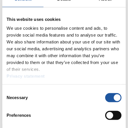
3
Sascha Benecken (GER)
3
Toni Eggert (GER)
4
Konstantin Korshunov (RUS)
4
Vsevolod Kashkin (RUS)
This website uses cookies
5
Thomas Steu (AUT)
We use cookies to personalise content and ads, to
5
Lorenz Koller (AUT)
provide social media features and to analyse our traffic.
6
Oskars Gudramovics (LAT)
We also share information about your use of our site with
6
Peteris Kalnins (LAT)
our social media, advertising and analytics partners who
7
Simon Kainzwaldner (ITA)
may combine it with other information that you’ve
7
Emanuel Rieder (ITA)
provided to them or that they’ve collected from your use
7
Tobias Arlt (GER)
of their services.
7
Tobias Wendl (GER)
9
Iurii Prokhorov (RUS)
Privacy statement
9
Vladislav Yuzhakov (RUS)
10
Robin Geueke (GER)
Consent
10
David Gamm (GER)
Necessary
Selection
11
Wojciech Chmielewski (POL)
11
Jakub Kowalewski (POL)
12
Imants Marcinkevics (LAT)
Preferences
12
Kristens Putins (LAT)
Schließen