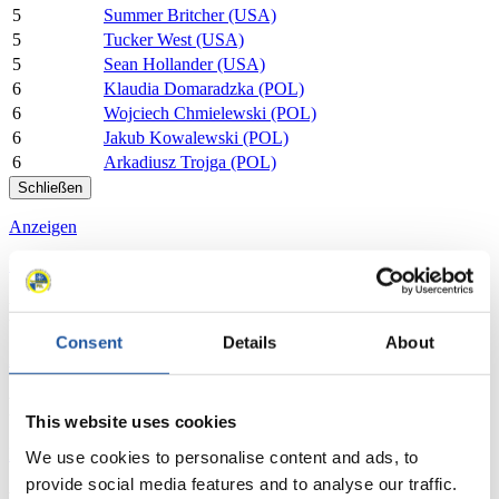
5
Summer Britcher (USA)
5
Tucker West (USA)
5
Sean Hollander (USA)
6
Klaudia Domaradzka (POL)
6
Wojciech Chmielewski (POL)
6
Jakub Kowalewski (POL)
6
Arkadiusz Trojga (POL)
Schließen
Anzeigen
Download
News
Consent
Details
About
Alle
Allgemein
Kunstbahn Rodeln
Alpin Rodeln
Rennkalender
This website uses cookies
Kunstbahn Rodeln
Alpin Rodeln
Rennkalender als PDF
We use cookies to personalise content and ads, to
provide social media features and to analyse our traffic.