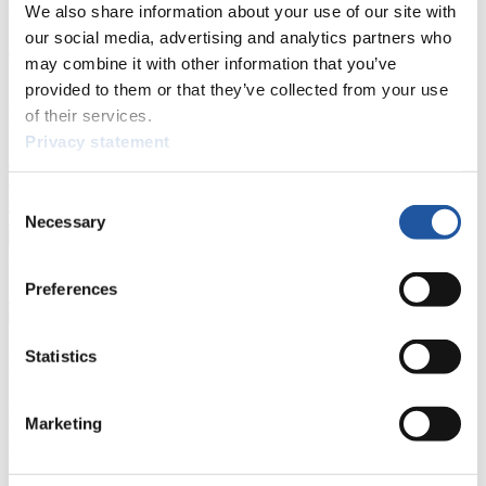
Ergebnisse
We also share information about your use of our site with
our social media, advertising and analytics partners who
Aktuell
Gesamtstände
Statistiken
may combine it with other information that you’ve
provided to them or that they’ve collected from your use
FIL LIVE TV
of their services.
Privacy statement
Live Streaming
Kunstbahn
Rodeln
Live Streaming Alpin
Rodeln
Highlights YOG Gangwon 2024
Ergebnis-Live-Ticker Kunstbahn
Consent
Tippspiel
Necessary
Selection
Naturbahn
Preferences
Zielgruppen Anzeigen
Statistics
Für Presse- und Medienvertreter
Hier finden Sie Informationen für Presse- und Medienvertreter. Sie
Marketing
haben Zugriff auf Athletenbiographien und Informationen zu
Wettkämpfen. Außerdem können Sie Ihre Medienakkreditierung
beantragen, die Grundregeln des Rennrodelsports einsehen und
allgemeine Neuigkeiten einholen.