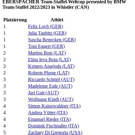
EBERSPÄCHER Team-Staffel-Weltcup presented by BMW
Team-Staffel 2022/2023 in Whistler (CAN)
Platzierung
Athlet
1
Felix Loch (GER)
1
Julia Taubitz (GER)
1
Sascha Benecken (GER)
1
Toni Eggert (GER)
2
Martins Bots (LAT)
2
Elina Ieva Bota (LAT)
2
Kristers Aparjods (LAT)
2
Roberts Plume (LAT)
3
Riccardo Schöpf (AUT)
3
Madeleine Egle (AUT)
3
Juri Gatt (AUT)
3
Wolfgang Kindl (AUT)
4
Simon Kainzwaldner (ITA)
4
Andrea Vötter (ITA)
4
Emanuel Rieder (ITA)
4
Dominik Fischnaller (ITA)
5
Zachary Di Gregorio (USA)