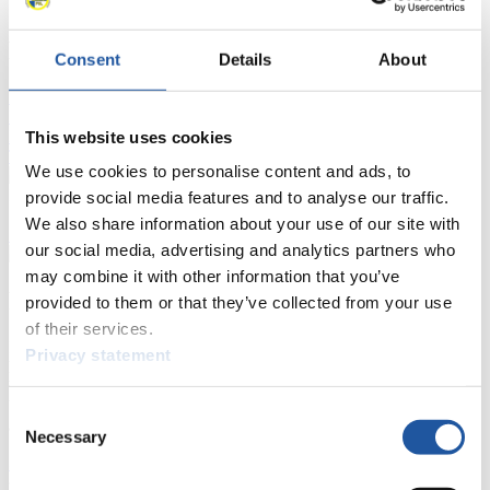
FIL LIVE TV
Consent
Details
About
Live Streaming
Kunstbahn
Rodeln
Live Streaming Alpin
Rodeln
Highlights YOG Gangwon 2024
Ergebnis-Live-Ticker Kunstbahn
This website uses cookies
Tippspiel
We use cookies to personalise content and ads, to
Naturbahn
provide social media features and to analyse our traffic.
We also share information about your use of our site with
Zielgruppen Anzeigen
our social media, advertising and analytics partners who
may combine it with other information that you’ve
Für Presse- und Medienvertreter
provided to them or that they’ve collected from your use
of their services.
Hier finden Sie Informationen für Presse- und Medienvertreter. Sie
Privacy statement
haben Zugriff auf Athletenbiographien und Informationen zu
Wettkämpfen. Außerdem können Sie Ihre Medienakkreditierung
beantragen, die Grundregeln des Rennrodelsports einsehen und
Consent
allgemeine Neuigkeiten einholen.
Necessary
Selection
>> Weiter