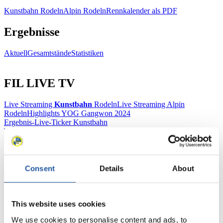
Kunstbahn Rodeln
Alpin Rodeln
Rennkalender als PDF
Ergebnisse
Aktuell
Gesamtstände
Statistiken
FIL LIVE TV
Live Streaming
Kunstbahn
Rodeln
Live Streaming Alpin
Rodeln
Highlights YOG Gangwon 2024
Ergebnis-Live-Ticker Kunstbahn
Tippspiel
Naturbahn
Zielgruppen Anzeigen
Consent
Details
About
Für Presse- und Medienvertreter
This website uses cookies
Hier finden Sie Informationen für Presse- und Medienvertreter. Sie
We use cookies to personalise content and ads, to