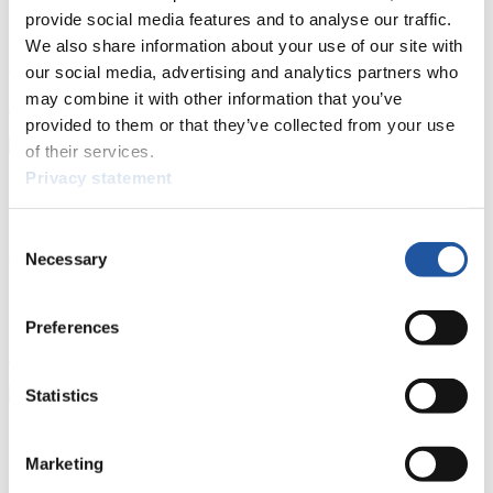
haben Zugriff auf Athletenbiographien und Informationen zu
provide social media features and to analyse our traffic.
Wettkämpfen. Außerdem können Sie Ihre Medienakkreditierung
We also share information about your use of our site with
beantragen, die Grundregeln des Rennrodelsports einsehen und
allgemeine Neuigkeiten einholen.
our social media, advertising and analytics partners who
may combine it with other information that you’ve
>> Weiter
provided to them or that they’ve collected from your use
of their services.
Privacy statement
Für Nationale Verbände
Consent
Hier können Sie sich über allgemeine Neuigkeiten informieren, das
aktuelle Regelwerk sowie Richtlinien zu Wettkämpfen, Anti-Doping
Necessary
Selection
und Fairplay nachlesen, auf Athletenbiographien zugreifen,
Ausschreibungen für Wettkämpfe herunterladen, sowie auf die
Mitgliedersektion zugreifen.
Preferences
>> Weiter
Statistics
Für Ausrichter
Marketing
Hier können Sie das aktuelle Regelwerk sowie Richtlinien zu