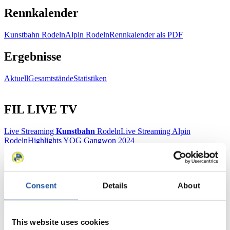
Rennkalender
Kunstbahn Rodeln
Alpin Rodeln
Rennkalender als PDF
Ergebnisse
Aktuell
Gesamtstände
Statistiken
FIL LIVE TV
Live Streaming
Kunstbahn
Rodeln
Live Streaming Alpin
Rodeln
Highlights YOG Gangwon 2024
Ergebnis-Live-Ticker Kunstbahn
Tippspiel
Naturbahn
Consent
Details
About
Zielgruppen Anzeigen
This website uses cookies
Für Presse- und Medienvertreter