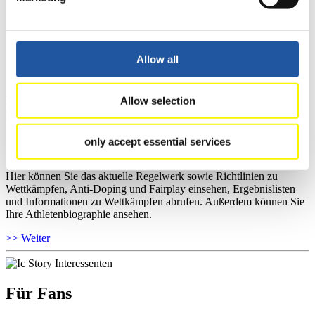
Hier können Sie das aktuelle Regelwerk sowie Richtlinien zu
Wettkämpfen, Anti-Doping und Fairplay einsehen, sich über
Kontaktpersonen für Wettkämpfe und Sponsoren informieren,
Allow all
sowie Informationen über Wettkämpfe abrufen.
>> Weiter
Allow selection
only accept essential services
Für Athleten
Hier können Sie das aktuelle Regelwerk sowie Richtlinien zu
Wettkämpfen, Anti-Doping und Fairplay einsehen, Ergebnislisten
und Informationen zu Wettkämpfen abrufen. Außerdem können Sie
Ihre Athletenbiographie ansehen.
>> Weiter
Für Fans