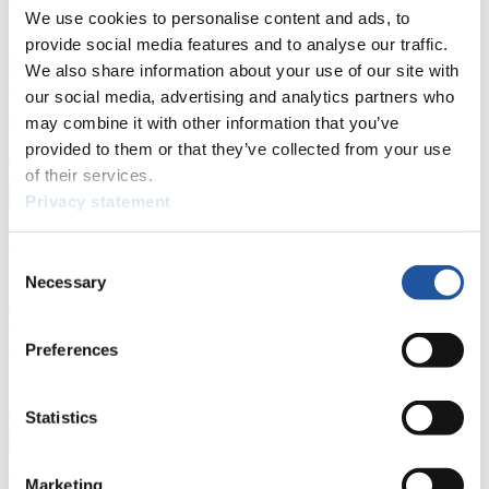
We use cookies to personalise content and ads, to
Hier finden Sie Informationen für Presse- und Medienvertreter. Sie
provide social media features and to analyse our traffic.
haben Zugriff auf Athletenbiographien und Informationen zu
We also share information about your use of our site with
Wettkämpfen. Außerdem können Sie Ihre Medienakkreditierung
our social media, advertising and analytics partners who
beantragen, die Grundregeln des Rennrodelsports einsehen und
allgemeine Neuigkeiten einholen.
may combine it with other information that you’ve
provided to them or that they’ve collected from your use
>> Weiter
of their services.
Privacy statement
Für Nationale Verbände
Consent
Necessary
Selection
Hier können Sie sich über allgemeine Neuigkeiten informieren, das
aktuelle Regelwerk sowie Richtlinien zu Wettkämpfen, Anti-Doping
und Fairplay nachlesen, auf Athletenbiographien zugreifen,
Ausschreibungen für Wettkämpfe herunterladen, sowie auf die
Preferences
Mitgliedersektion zugreifen.
>> Weiter
Statistics
Für Ausrichter
Marketing