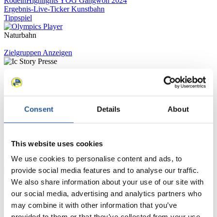
Rodeln
Highlights YOG Gangwon 2024
Ergebnis-Live-Ticker Kunstbahn
Tippspiel
Naturbahn
Zielgruppen Anzeigen
Für Presse- und Medienvertreter
Hier finden Sie Informationen für Presse- und Medienvertreter. Sie
Consent
Details
About
haben Zugriff auf Athletenbiographien und Informationen zu
Wettkämpfen. Außerdem können Sie Ihre Medienakkreditierung
beantragen, die Grundregeln des Rennrodelsports einsehen und
allgemeine Neuigkeiten einholen.
This website uses cookies
>> Weiter
We use cookies to personalise content and ads, to
provide social media features and to analyse our traffic.
We also share information about your use of our site with
Für Nationale Verbände
our social media, advertising and analytics partners who
may combine it with other information that you’ve
Hier können Sie sich über allgemeine Neuigkeiten informieren, das
provided to them or that they’ve collected from your use