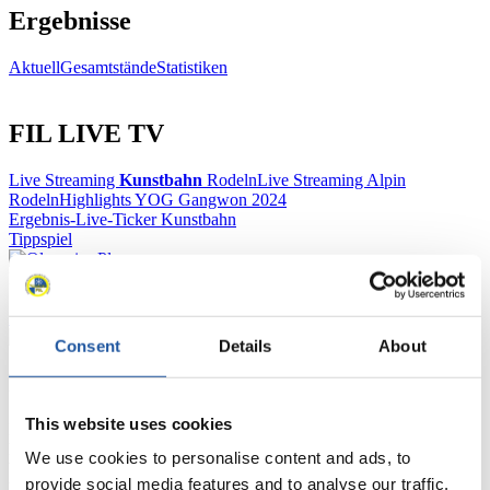
Ergebnisse
Aktuell
Gesamtstände
Statistiken
FIL LIVE TV
Live Streaming
Kunstbahn
Rodeln
Live Streaming Alpin
Rodeln
Highlights YOG Gangwon 2024
Ergebnis-Live-Ticker Kunstbahn
Tippspiel
Naturbahn
Zielgruppen Anzeigen
Consent
Details
About
Für Presse- und Medienvertreter
This website uses cookies
Hier finden Sie Informationen für Presse- und Medienvertreter. Sie
haben Zugriff auf Athletenbiographien und Informationen zu
We use cookies to personalise content and ads, to
Wettkämpfen. Außerdem können Sie Ihre Medienakkreditierung
provide social media features and to analyse our traffic.
beantragen, die Grundregeln des Rennrodelsports einsehen und