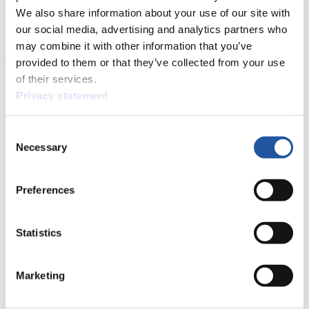
allgemeine Neuigkeiten einholen.
We also share information about your use of our site with
our social media, advertising and analytics partners who
>> Weiter
may combine it with other information that you’ve
provided to them or that they’ve collected from your use
of their services.
Für Nationale Verbände
Privacy statement
Hier können Sie sich über allgemeine Neuigkeiten informieren, das
aktuelle Regelwerk sowie Richtlinien zu Wettkämpfen, Anti-Doping
Consent
und Fairplay nachlesen, auf Athletenbiographien zugreifen,
Necessary
Selection
Ausschreibungen für Wettkämpfe herunterladen, sowie auf die
Mitgliedersektion zugreifen.
Preferences
>> Weiter
Statistics
Für Ausrichter
Hier können Sie das aktuelle Regelwerk sowie Richtlinien zu
Marketing
Wettkämpfen, Anti-Doping und Fairplay einsehen, sich über
Kontaktpersonen für Wettkämpfe und Sponsoren informieren,