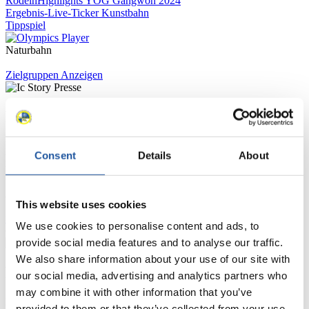
Rodeln
Highlights YOG Gangwon 2024
Ergebnis-Live-Ticker Kunstbahn
Tippspiel
Naturbahn
Zielgruppen Anzeigen
Für Presse- und Medienvertreter
Hier finden Sie Informationen für Presse- und Medienvertreter. Sie
Consent
Details
About
haben Zugriff auf Athletenbiographien und Informationen zu
Wettkämpfen. Außerdem können Sie Ihre Medienakkreditierung
beantragen, die Grundregeln des Rennrodelsports einsehen und
allgemeine Neuigkeiten einholen.
This website uses cookies
>> Weiter
We use cookies to personalise content and ads, to
provide social media features and to analyse our traffic.
We also share information about your use of our site with
Für Nationale Verbände
our social media, advertising and analytics partners who
may combine it with other information that you’ve
Hier können Sie sich über allgemeine Neuigkeiten informieren, das
provided to them or that they’ve collected from your use