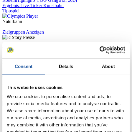
Rodeln
Highlights YOG Gangwon 2024
Ergebnis-Live-Ticker Kunstbahn
Tippspiel
Naturbahn
Zielgruppen Anzeigen
Für Presse- und Medienvertreter
Hier finden Sie Informationen für Presse- und Medienvertreter. Sie
Consent
Details
About
haben Zugriff auf Athletenbiographien und Informationen zu
Wettkämpfen. Außerdem können Sie Ihre Medienakkreditierung
beantragen, die Grundregeln des Rennrodelsports einsehen und
allgemeine Neuigkeiten einholen.
This website uses cookies
>> Weiter
We use cookies to personalise content and ads, to
provide social media features and to analyse our traffic.
We also share information about your use of our site with
Für Nationale Verbände
our social media, advertising and analytics partners who
may combine it with other information that you’ve
Hier können Sie sich über allgemeine Neuigkeiten informieren, das
provided to them or that they’ve collected from your use