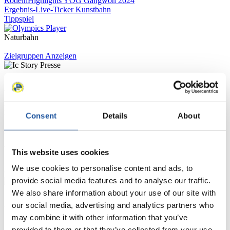
Rodeln
Highlights YOG Gangwon 2024
Ergebnis-Live-Ticker Kunstbahn
Tippspiel
Naturbahn
Zielgruppen Anzeigen
Für Presse- und Medienvertreter
Hier finden Sie Informationen für Presse- und Medienvertreter. Sie
Consent
Details
About
haben Zugriff auf Athletenbiographien und Informationen zu
Wettkämpfen. Außerdem können Sie Ihre Medienakkreditierung
beantragen, die Grundregeln des Rennrodelsports einsehen und
allgemeine Neuigkeiten einholen.
This website uses cookies
>> Weiter
We use cookies to personalise content and ads, to
provide social media features and to analyse our traffic.
We also share information about your use of our site with
Für Nationale Verbände
our social media, advertising and analytics partners who
may combine it with other information that you’ve
Hier können Sie sich über allgemeine Neuigkeiten informieren, das
provided to them or that they’ve collected from your use