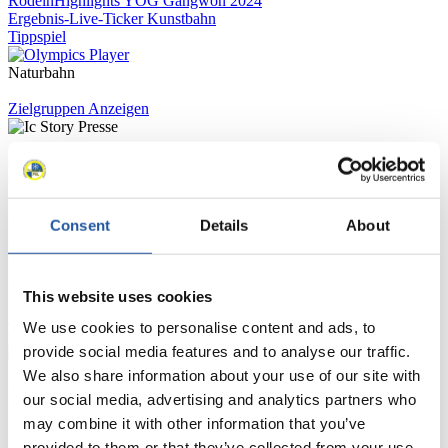
Rodeln
Highlights YOG Gangwon 2024
Ergebnis-Live-Ticker Kunstbahn
Tippspiel
Naturbahn
Zielgruppen Anzeigen
Für Presse- und Medienvertreter
Hier finden Sie Informationen für Presse- und Medienvertreter. Sie
Consent
Details
About
haben Zugriff auf Athletenbiographien und Informationen zu
Wettkämpfen. Außerdem können Sie Ihre Medienakkreditierung
beantragen, die Grundregeln des Rennrodelsports einsehen und
allgemeine Neuigkeiten einholen.
This website uses cookies
>> Weiter
We use cookies to personalise content and ads, to
provide social media features and to analyse our traffic.
We also share information about your use of our site with
Für Nationale Verbände
our social media, advertising and analytics partners who
may combine it with other information that you’ve
Hier können Sie sich über allgemeine Neuigkeiten informieren, das
provided to them or that they’ve collected from your use