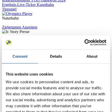
Rodeln
Highlights YOG Gangwon 2024
Ergebnis-Live-Ticker Kunstbahn
Tippspiel
Naturbahn
Zielgruppen Anzeigen
Für Presse- und Medienvertreter
Hier finden Sie Informationen für Presse- und Medienvertreter. Sie
Consent
Details
About
haben Zugriff auf Athletenbiographien und Informationen zu
Wettkämpfen. Außerdem können Sie Ihre Medienakkreditierung
beantragen, die Grundregeln des Rennrodelsports einsehen und
allgemeine Neuigkeiten einholen.
This website uses cookies
>> Weiter
We use cookies to personalise content and ads, to
provide social media features and to analyse our traffic.
We also share information about your use of our site with
Für Nationale Verbände
our social media, advertising and analytics partners who
may combine it with other information that you’ve
Hier können Sie sich über allgemeine Neuigkeiten informieren, das
provided to them or that they’ve collected from your use