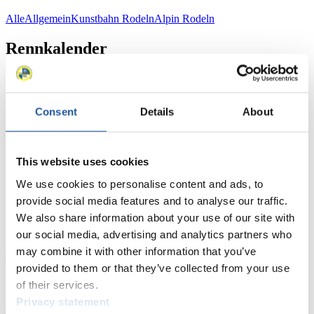
Alle
Allgemein
Kunstbahn Rodeln
Alpin Rodeln
Rennkalender
Kunstbahn Rodeln
Alpin Rodeln
Rennkalender als PDF
Ergebnisse
Consent
Details
About
Aktuell
Gesamtstände
Statistiken
This website uses cookies
FIL LIVE TV
We use cookies to personalise content and ads, to
provide social media features and to analyse our traffic.
Live Streaming
Kunstbahn
Rodeln
Live Streaming Alpin
We also share information about your use of our site with
Rodeln
Highlights YOG Gangwon 2024
our social media, advertising and analytics partners who
Ergebnis-Live-Ticker Kunstbahn
Tippspiel
may combine it with other information that you’ve
provided to them or that they’ve collected from your use
Naturbahn
of their services.
Zielgruppen Anzeigen
Privacy statement