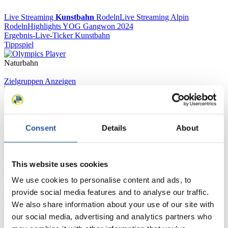
Live Streaming
Kunstbahn
Rodeln
Live Streaming Alpin
Rodeln
Highlights YOG Gangwon 2024
Ergebnis-Live-Ticker Kunstbahn
Tippspiel
Naturbahn
Zielgruppen Anzeigen
Für Presse- und Medienvertreter
Consent
Details
About
Hier finden Sie Informationen für Presse- und Medienvertreter. Sie
haben Zugriff auf Athletenbiographien und Informationen zu
Wettkämpfen. Außerdem können Sie Ihre Medienakkreditierung
beantragen, die Grundregeln des Rennrodelsports einsehen und
This website uses cookies
allgemeine Neuigkeiten einholen.
We use cookies to personalise content and ads, to
>> Weiter
provide social media features and to analyse our traffic.
We also share information about your use of our site with
our social media, advertising and analytics partners who
Für Nationale Verbände