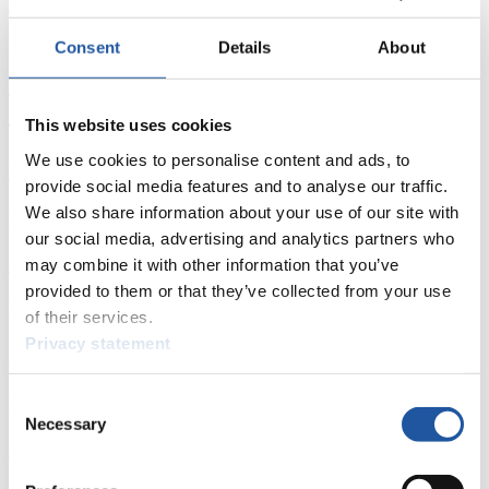
Download
Doppelsitzer
Consent
Details
About
Download
This website uses cookies
Team-Staffel
We use cookies to personalise content and ads, to
Download
provide social media features and to analyse our traffic.
We also share information about your use of our site with
News
our social media, advertising and analytics partners who
may combine it with other information that you’ve
Alle
Allgemein
Kunstbahn Rodeln
Alpin Rodeln
provided to them or that they’ve collected from your use
Rennkalender
of their services.
Privacy statement
Kunstbahn Rodeln
Alpin Rodeln
Rennkalender als PDF
Ergebnisse
Consent
Necessary
Selection
Aktuell
Gesamtstände
Statistiken