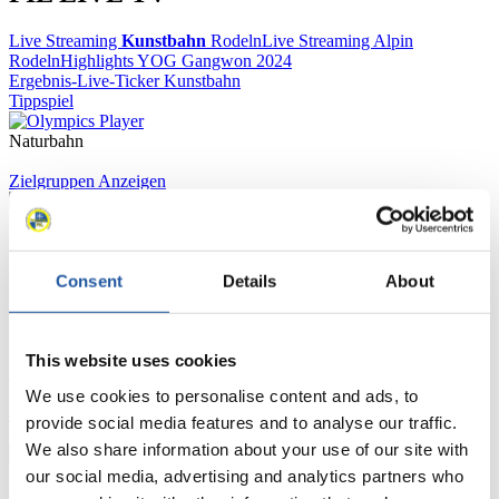
Live Streaming
Kunstbahn
Rodeln
Live Streaming Alpin
Rodeln
Highlights YOG Gangwon 2024
Ergebnis-Live-Ticker Kunstbahn
Tippspiel
Naturbahn
Zielgruppen Anzeigen
Für Presse- und Medienvertreter
Consent
Details
About
Hier finden Sie Informationen für Presse- und Medienvertreter. Sie
haben Zugriff auf Athletenbiographien und Informationen zu
Wettkämpfen. Außerdem können Sie Ihre Medienakkreditierung
beantragen, die Grundregeln des Rennrodelsports einsehen und
This website uses cookies
allgemeine Neuigkeiten einholen.
We use cookies to personalise content and ads, to
>> Weiter
provide social media features and to analyse our traffic.
We also share information about your use of our site with
our social media, advertising and analytics partners who