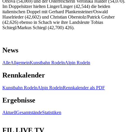
Orlova (54,069) und der Österreicherin Veronika Halder (54,070).
Im Doppelsitzer hielten Linger/Linger (42,544) die beiden
italienischen Doppel mit Gerhard Plankensteiner/Oswald
Haselrieder (42,602) und Christian Oberstolz/Patrick Gruber
(42,626) ebenso in Schach wie ihre Landsleute Tobias
Schiegl/Markus Schiegl (42,700) 426).
News
Alle
Allgemein
Kunstbahn Rodeln
Alpin Rodeln
Rennkalender
Kunstbahn Rodeln
Alpin Rodeln
Rennkalender als PDF
Ergebnisse
Aktuell
Gesamtstände
Statistiken
FIL LIVE TV