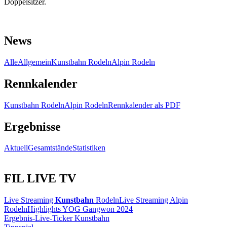
Doppelsitzer.
News
Alle
Allgemein
Kunstbahn Rodeln
Alpin Rodeln
Rennkalender
Kunstbahn Rodeln
Alpin Rodeln
Rennkalender als PDF
Ergebnisse
Aktuell
Gesamtstände
Statistiken
FIL LIVE TV
Live Streaming
Kunstbahn
Rodeln
Live Streaming Alpin
Rodeln
Highlights YOG Gangwon 2024
Ergebnis-Live-Ticker Kunstbahn