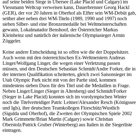
auf seine beiden Siege in Übersee (Lake Placid und Calgary) im
Viessmann Weltcup verweisen kann, Dauerbrenner Georg Hackl
(GER), der vor 20 Jahren in Oberhof als Elfter sein WM-Debüt gab,
seither aber neben drei WM-Titeln (1989, 1990 und 1997) noch
sieben Silber- und eine Bronzemedaille bei Weltmeisterschaften
gewann, Lokalmatador Benshoof, der Österreicher Markus
Kleinheinz und natürlich der italienische Olympiasieger Armin
Zöggeler.
Keine andere Entscheidung ist so offen wie die der Doppelsitzer.
Auch wenn mit den österreichischen Ex-Weltmeistern Andreas
Linger/Wolfgang Linger, die wegen einer Verletzung passen
müssen, und den Deutschen Sebastian Schmidt/Andre Forker, die in
der internen Qualifikation scheiterten, gleich zwei Saisonsieger im
Utah Olympic Park nicht mit von der Partie sind, kommen
mindestens sieben Duos für den Titel und die Medaillen in Frage.
Neben Linger/Linger (Sieger in Altenberg) und Schmidt/Forker
(Sieger in Lake Placid) konnten sich im vorolympischen Winter
noch die Titelverteidiger Patric Leitner/Alexander Resch (Königssee
und Igls), ihre deutschen Teamkollegen Florschütz/Wustlich
(Sigulda und Oberhof), die Zweiten der Olympischen Spiele 2002
Mark Grimmette/Brian Martin (Calgary) sowie Christian
Oberstolz/Patrick Gruber (Winterberg) aus Italien in die Siegerliste
eintragen.