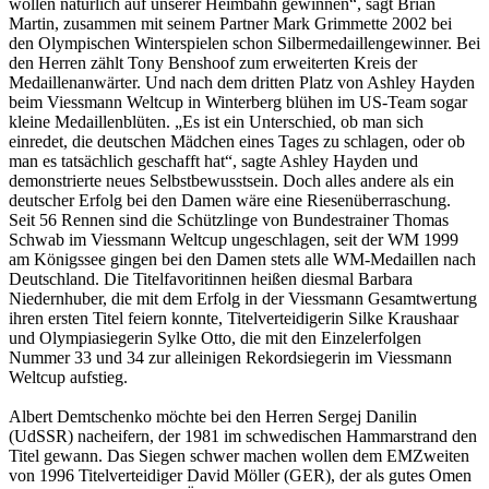
wollen natürlich auf unserer Heimbahn gewinnen“, sagt Brian
Martin, zusammen mit seinem Partner Mark Grimmette 2002 bei
den Olympischen Winterspielen schon Silbermedaillengewinner. Bei
den Herren zählt Tony Benshoof zum erweiterten Kreis der
Medaillenanwärter. Und nach dem dritten Platz von Ashley Hayden
beim Viessmann Weltcup in Winterberg blühen im US-Team sogar
kleine Medaillenblüten. „Es ist ein Unterschied, ob man sich
einredet, die deutschen Mädchen eines Tages zu schlagen, oder ob
man es tatsächlich geschafft hat“, sagte Ashley Hayden und
demonstrierte neues Selbstbewusstsein. Doch alles andere als ein
deutscher Erfolg bei den Damen wäre eine Riesenüberraschung.
Seit 56 Rennen sind die Schützlinge von Bundestrainer Thomas
Schwab im Viessmann Weltcup ungeschlagen, seit der WM 1999
am Königssee gingen bei den Damen stets alle WM-Medaillen nach
Deutschland. Die Titelfavoritinnen heißen diesmal Barbara
Niedernhuber, die mit dem Erfolg in der Viessmann Gesamtwertung
ihren ersten Titel feiern konnte, Titelverteidigerin Silke Kraushaar
und Olympiasiegerin Sylke Otto, die mit den Einzelerfolgen
Nummer 33 und 34 zur alleinigen Rekordsiegerin im Viessmann
Weltcup aufstieg.
Albert Demtschenko möchte bei den Herren Sergej Danilin
(UdSSR) nacheifern, der 1981 im schwedischen Hammarstrand den
Titel gewann. Das Siegen schwer machen wollen dem EMZweiten
von 1996 Titelverteidiger David Möller (GER), der als gutes Omen