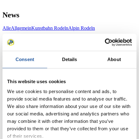
News
Alle
Allgemein
Kunstbahn Rodeln
Alpin Rodeln
Rennkalender
Kunstbahn Rodeln
Alpin Rodeln
Rennkalender als PDF
Consent
Details
About
Ergebnisse
Aktuell
Gesamtstände
Statistiken
This website uses cookies
We use cookies to personalise content and ads, to
FIL LIVE TV
provide social media features and to analyse our traffic.
We also share information about your use of our site with
Live Streaming
Kunstbahn
Rodeln
Live Streaming Alpin
our social media, advertising and analytics partners who
Rodeln
Highlights YOG Gangwon 2024
may combine it with other information that you’ve
Ergebnis-Live-Ticker Kunstbahn
provided to them or that they’ve collected from your use
Tippspiel
of their services.