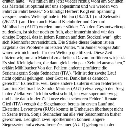
erlitten hatte. "Wir fühlen uns jetzt wieder richtig wohl am Schlitten,
das Material ist optimal auf uns abgestimmt und wir werden von
Fahrt zu Fahrt besser." So kündigt Herbert Kögl ein Spannung
versprechendes Weltcupfinale in Hüttau (19./20.1.) und Zelesniki
(26/27.1.) an. Denn auch Harald Kleinhofer und Gerhard
Mühlbacher (AUT) werden immer stärker. "An den Gesamtweltcup
zu denken, ist sicher noch zu früh, aber immerhin sind wir das
einzige Doppel, das in jedem Rennen auf dem Stockerl war", gibt
sich Kleinhofer zuversichtlich. Die Stärke dieser Saison ist ein
Ergebnis der Probleme im letzten Winter. "Im Jänner voriges Jahr
waren wir nicht mehr für den Weltcup qualifiziert. Diese Zeit
nützten wir, um am Material zu arbeiten. Davon profitieren wir jetzt.
Es sind Kleinigkeiten, die dann gleich ein paar Zehntel ausmachen,"
erklärt Mühlbacher.Von den Fehlern anderer profitierte die
Seriensiegerin Sonja Steinacher (ITA). "Mir ist der zweite Lauf
nicht optimal gelungen, aber Gott sei Dank hat es dennoch
gereicht." Es reichte, weil keine andere Läuferin einen fehlerfreien
Lauf ins Ziel brachte. Sandra Mariner (AUT) etwa vergab den Sieg
in der Zielkurve: "Ich bin selbst schuld, ich war super unterwegs
und hatte dann in der Zielkurve einen schweren Fehler." Renate
Gietl (ITA) vergab die Siegchancen bereits im ersten Lauf und
Ekaterina Lavrentjeva (RUS) konnte in Umhausen überhaupt nicht
in Szene treten. Sonja Steinacher hat alle vier Saisonrennen bisher
gewonnen. Lediglich zwei Sportlerinnen können längere
Siegesserien aufweisen: Irene Zechner (AUT) gelang es in der