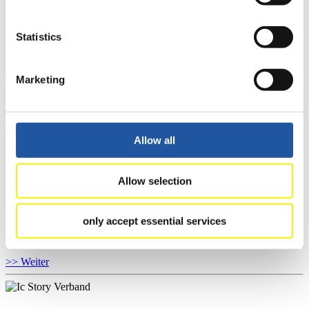
FIL LIVE TV
Live Streaming
Kunstbahn
Rodeln
Live Streaming Alpin
Statistics
Rodeln
Highlights YOG Gangwon 2024
Ergebnis-Live-Ticker Kunstbahn
Tippspiel
Marketing
Naturbahn
Zielgruppen Anzeigen
Allow all
Für Presse- und Medienvertreter
Allow selection
Hier finden Sie Informationen für Presse- und Medienvertreter. Sie
haben Zugriff auf Athletenbiographien und Informationen zu
Wettkämpfen. Außerdem können Sie Ihre Medienakkreditierung
only accept essential services
beantragen, die Grundregeln des Rennrodelsports einsehen und
allgemeine Neuigkeiten einholen.
>> Weiter