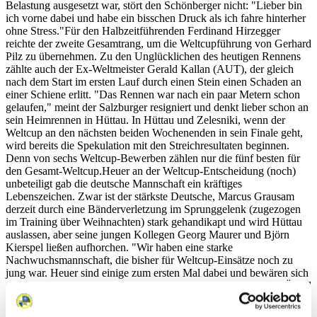
Belastung ausgesetzt war, stört den Schönberger nicht: "Lieber bin
ich vorne dabei und habe ein bisschen Druck als ich fahre hinterher
ohne Stress."Für den Halbzeitführenden Ferdinand Hirzegger
reichte der zweite Gesamtrang, um die Weltcupführung von Gerhard
Pilz zu übernehmen. Zu den Unglücklichen des heutigen Rennens
zählte auch der Ex-Weltmeister Gerald Kallan (AUT), der gleich
nach dem Start im ersten Lauf durch einen Stein einen Schaden an
einer Schiene erlitt. "Das Rennen war nach ein paar Metern schon
gelaufen," meint der Salzburger resigniert und denkt lieber schon an
sein Heimrennen in Hüttau. In Hüttau und Zelesniki, wenn der
Weltcup an den nächsten beiden Wochenenden in sein Finale geht,
wird bereits die Spekulation mit den Streichresultaten beginnen.
Denn von sechs Weltcup-Bewerben zählen nur die fünf besten für
den Gesamt-Weltcup.Heuer an der Weltcup-Entscheidung (noch)
unbeteiligt gab die deutsche Mannschaft ein kräftiges
Lebenszeichen. Zwar ist der stärkste Deutsche, Marcus Grausam
derzeit durch eine Bänderverletzung im Sprunggelenk (zugezogen
im Training über Weihnachten) stark gehandikapt und wird Hüttau
auslassen, aber seine jungen Kollegen Georg Maurer und Björn
Kierspel ließen aufhorchen. "Wir haben eine starke
Nachwuchsmannschaft, die bisher für Weltcup-Einsätze noch zu
jung war. Heuer sind einige zum ersten Mal dabei und bewären sich
gut", erzählt Grausam.Wenn der Weltcup-Tross Umhausen im Ötztal
heute verlässt und in Richtung Hüttau weiterzieht, wird es kein
Abschied auf lange Zeit sein. Umhausen wird sich unter der