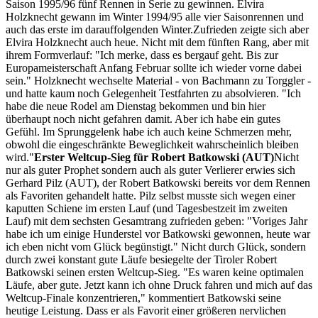
Saison 1995/96 fünf Rennen in Serie zu gewinnen. Elvira
Holzknecht gewann im Winter 1994/95 alle vier Saisonrennen und
auch das erste im darauffolgenden Winter.Zufrieden zeigte sich aber
Elvira Holzknecht auch heue. Nicht mit dem fünften Rang, aber mit
ihrem Formverlauf: "Ich merke, dass es bergauf geht. Bis zur
Europameisterschaft Anfang Februar sollte ich wieder vorne dabei
sein." Holzknecht wechselte Material - von Bachmann zu Torggler -
und hatte kaum noch Gelegenheit Testfahrten zu absolvieren. "Ich
habe die neue Rodel am Dienstag bekommen und bin hier
überhaupt noch nicht gefahren damit. Aber ich habe ein gutes
Gefühl. Im Sprunggelenk habe ich auch keine Schmerzen mehr,
obwohl die eingeschränkte Beweglichkeit wahrscheinlich bleiben
wird."
Erster Weltcup-Sieg für Robert Batkowski (AUT)
Nicht
nur als guter Prophet sondern auch als guter Verlierer erwies sich
Gerhard Pilz (AUT), der Robert Batkowski bereits vor dem Rennen
als Favoriten gehandelt hatte. Pilz selbst musste sich wegen einer
kaputten Schiene im ersten Lauf (und Tagesbestzeit im zweiten
Lauf) mit dem sechsten Gesamtrang zufrieden geben: "Voriges Jahr
habe ich um einige Hunderstel vor Batkowski gewonnen, heute war
ich eben nicht vom Glück begünstigt." Nicht durch Glück, sondern
durch zwei konstant gute Läufe besiegelte der Tiroler Robert
Batkowski seinen ersten Weltcup-Sieg. "Es waren keine optimalen
Läufe, aber gute. Jetzt kann ich ohne Druck fahren und mich auf das
Weltcup-Finale konzentrieren," kommentiert Batkowski seine
heutige Leistung. Dass er als Favorit einer größeren nervlichen