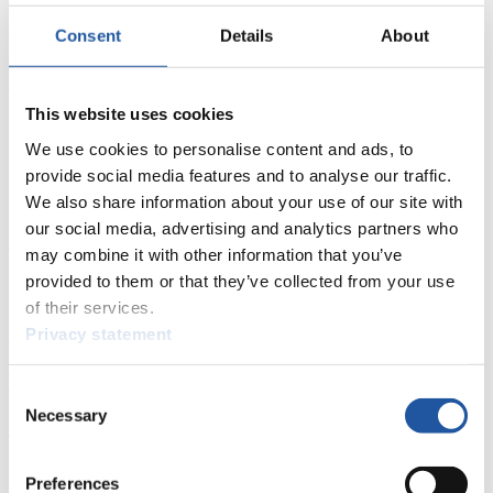
bewährten Führung von Willi Kammerlander für die
Weltmeisterschaften 2007 bewerben. "Bis 2003 muss der Antrag
Consent
Details
About
gestellt sein, 2004 wird die Meisterschaft vergeben. Nach 2003 in
Slowenien und 2005 in Italien, sollte 2007 Österreich wieder eine
Chance haben," zeigt sich Kammerlander optimistisch. Mit der WM
im Hintergrund wird auch der RED BULL-Weltcup in Umhausen
This website uses cookies
immer wieder Station machen.
We use cookies to personalise content and ads, to
provide social media features and to analyse our traffic.
News
We also share information about your use of our site with
our social media, advertising and analytics partners who
Alle
Allgemein
Kunstbahn Rodeln
Alpin Rodeln
may combine it with other information that you’ve
provided to them or that they’ve collected from your use
Rennkalender
of their services.
Privacy statement
Kunstbahn Rodeln
Alpin Rodeln
Rennkalender als PDF
Ergebnisse
Consent
Necessary
Selection
Aktuell
Gesamtstände
Statistiken
Preferences