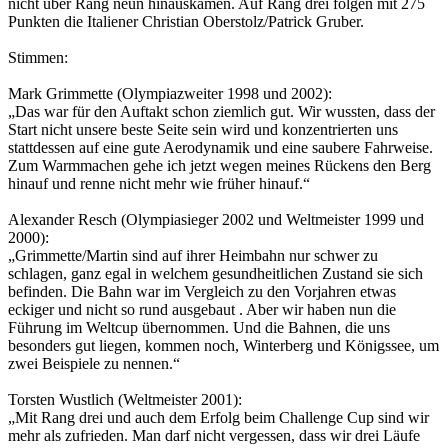
nicht über Rang neun hinauskamen. Auf Rang drei folgen mit 275
Punkten die Italiener Christian Oberstolz/Patrick Gruber.
Stimmen:
Mark Grimmette (Olympiazweiter 1998 und 2002):
„Das war für den Auftakt schon ziemlich gut. Wir wussten, dass der
Start nicht unsere beste Seite sein wird und konzentrierten uns
stattdessen auf eine gute Aerodynamik und eine saubere Fahrweise.
Zum Warmmachen gehe ich jetzt wegen meines Rückens den Berg
hinauf und renne nicht mehr wie früher hinauf.“
Alexander Resch (Olympiasieger 2002 und Weltmeister 1999 und
2000):
„Grimmette/Martin sind auf ihrer Heimbahn nur schwer zu
schlagen, ganz egal in welchem gesundheitlichen Zustand sie sich
befinden. Die Bahn war im Vergleich zu den Vorjahren etwas
eckiger und nicht so rund ausgebaut . Aber wir haben nun die
Führung im Weltcup übernommen. Und die Bahnen, die uns
besonders gut liegen, kommen noch, Winterberg und Königssee, um
zwei Beispiele zu nennen.“
Torsten Wustlich (Weltmeister 2001):
„Mit Rang drei und auch dem Erfolg beim Challenge Cup sind wir
mehr als zufrieden. Man darf nicht vergessen, dass wir drei Läufe