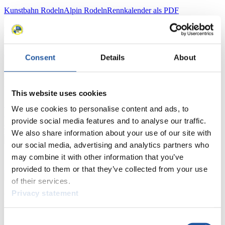
Kunstbahn Rodeln
Alpin Rodeln
Rennkalender als PDF
Ergebnisse
Aktuell
Gesamtstände
Statistiken
Consent
Details
About
FIL LIVE TV
This website uses cookies
Live Streaming
Kunstbahn
Rodeln
Live Streaming Alpin
We use cookies to personalise content and ads, to
Rodeln
Highlights YOG Gangwon 2024
provide social media features and to analyse our traffic.
Ergebnis-Live-Ticker Kunstbahn
Tippspiel
We also share information about your use of our site with
our social media, advertising and analytics partners who
Naturbahn
may combine it with other information that you’ve
Zielgruppen Anzeigen
provided to them or that they’ve collected from your use
of their services.
Privacy statement
Für Presse- und Medienvertreter
Hier finden Sie Informationen für Presse- und Medienvertreter. Sie
Consent