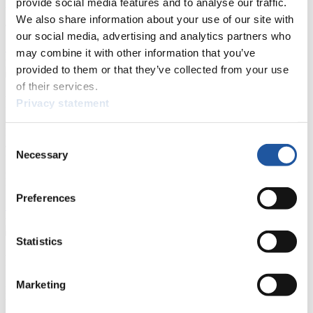
provide social media features and to analyse our traffic.
beantragen, die Grundregeln des Rennrodelsports einsehen und
We also share information about your use of our site with
allgemeine Neuigkeiten einholen.
our social media, advertising and analytics partners who
>> Weiter
may combine it with other information that you’ve
provided to them or that they’ve collected from your use
of their services.
Für Nationale Verbände
Privacy statement
Hier können Sie sich über allgemeine Neuigkeiten informieren, das
Consent
aktuelle Regelwerk sowie Richtlinien zu Wettkämpfen, Anti-Doping
Necessary
und Fairplay nachlesen, auf Athletenbiographien zugreifen,
Selection
Ausschreibungen für Wettkämpfe herunterladen, sowie auf die
Mitgliedersektion zugreifen.
Preferences
>> Weiter
Statistics
Für Ausrichter
Marketing
Hier können Sie das aktuelle Regelwerk sowie Richtlinien zu
Wettkämpfen, Anti-Doping und Fairplay einsehen, sich über