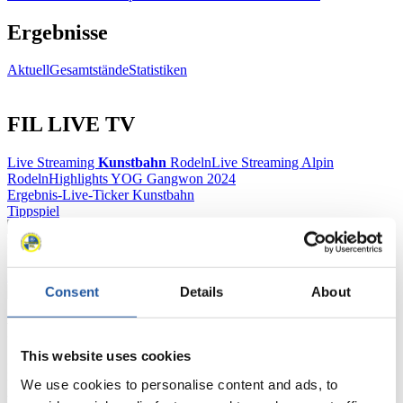
Ergebnisse
Aktuell
Gesamtstände
Statistiken
FIL LIVE TV
Live Streaming
Kunstbahn
Rodeln
Live Streaming Alpin
Rodeln
Highlights YOG Gangwon 2024
Ergebnis-Live-Ticker Kunstbahn
Tippspiel
Naturbahn
Zielgruppen Anzeigen
Consent
Details
About
Für Presse- und Medienvertreter
This website uses cookies
Hier finden Sie Informationen für Presse- und Medienvertreter. Sie
We use cookies to personalise content and ads, to
haben Zugriff auf Athletenbiographien und Informationen zu
Wettkämpfen. Außerdem können Sie Ihre Medienakkreditierung