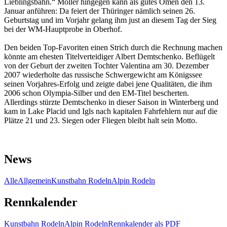
Lieblingsbahn.“ Möller hingegen kann als gutes Omen den 13.
Januar anführen: Da feiert der Thüringer nämlich seinen 26.
Geburtstag und im Vorjahr gelang ihm just an diesem Tag der Sieg
bei der WM-Hauptprobe in Oberhof.
Den beiden Top-Favoriten einen Strich durch die Rechnung machen
könnte am ehesten Titelverteidiger Albert Demtschenko. Beflügelt
von der Geburt der zweiten Tochter Valentina am 30. Dezember
2007 wiederholte das russische Schwergewicht am Königssee
seinen Vorjahres-Erfolg und zeigte dabei jene Qualitäten, die ihm
2006 schon Olympia-Silber und den EM-Titel bescherten.
Allerdings stürzte Demtschenko in dieser Saison in Winterberg und
kam in Lake Placid und Igls nach kapitalen Fahrfehlern nur auf die
Plätze 21 und 23. Siegen oder Fliegen bleibt halt sein Motto.
News
Alle
Allgemein
Kunstbahn Rodeln
Alpin Rodeln
Rennkalender
Kunstbahn Rodeln
Alpin Rodeln
Rennkalender als PDF