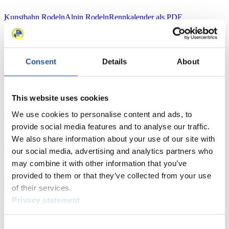
Kunstbahn Rodeln
Alpin Rodeln
Rennkalender als PDF
Ergebnisse
Aktuell
Gesamtstände
Statistiken
Consent
Details
About
FIL LIVE TV
This website uses cookies
Live Streaming
Kunstbahn
Rodeln
Live Streaming Alpin
We use cookies to personalise content and ads, to
Rodeln
Highlights YOG Gangwon 2024
provide social media features and to analyse our traffic.
Ergebnis-Live-Ticker Kunstbahn
We also share information about your use of our site with
Tippspiel
our social media, advertising and analytics partners who
Naturbahn
may combine it with other information that you’ve
provided to them or that they’ve collected from your use
Zielgruppen Anzeigen
of their services.
Privacy statement
Für Presse- und Medienvertreter
Consent