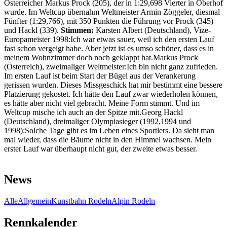
Österreicher Markus Prock (205), der in 1:29,698 Vierter in Oberhof
wurde. Im Weltcup übernahm Weltmeister Armin Zöggeler, diesmal
Fünfter (1:29,766), mit 350 Punkten die Führung vor Prock (345)
und Hackl (339).
Stimmen:
Karsten Albert (Deutschland), Vize-
Europameister 1998:Ich war etwas sauer, weil ich den ersten Lauf
fast schon vergeigt habe. Aber jetzt ist es umso schöner, dass es in
meinem Wohnzimmer doch noch geklappt hat.Markus Prock
(Österreich), zweimaliger Weltmeister:Ich bin nicht ganz zufrieden.
Im ersten Lauf ist beim Start der Bügel aus der Verankerung
gerissen wurden. Dieses Missgeschick hat mir bestimmt eine bessere
Platzierung gekostet. Ich hätte den Lauf zwar wiederholen können,
es hätte aber nicht viel gebracht. Meine Form stimmt. Und im
Weltcup mische ich auch an der Spitze mit.Georg Hackl
(Deutschland), dreimaliger Olympiasieger (1992,1994 und
1998):Solche Tage gibt es im Leben eines Sportlers. Da sieht man
mal wieder, dass die Bäume nicht in den Himmel wachsen. Mein
erster Lauf war überhaupt nicht gut, der zweite etwas besser.
News
Alle
Allgemein
Kunstbahn Rodeln
Alpin Rodeln
Rennkalender