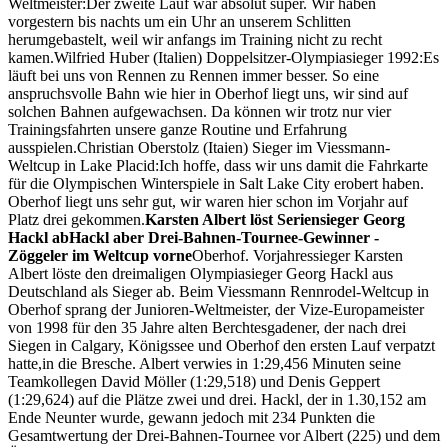
Weltmeister:Der zweite Lauf war absolut super. Wir haben
vorgestern bis nachts um ein Uhr an unserem Schlitten
herumgebastelt, weil wir anfangs im Training nicht zu recht
kamen.Wilfried Huber (Italien) Doppelsitzer-Olympiasieger 1992:Es
läuft bei uns von Rennen zu Rennen immer besser. So eine
anspruchsvolle Bahn wie hier in Oberhof liegt uns, wir sind auf
solchen Bahnen aufgewachsen. Da können wir trotz nur vier
Trainingsfahrten unsere ganze Routine und Erfahrung
ausspielen.Christian Oberstolz (Itaien) Sieger im Viessmann-
Weltcup in Lake Placid:Ich hoffe, dass wir uns damit die Fahrkarte
für die Olympischen Winterspiele in Salt Lake City erobert haben.
Oberhof liegt uns sehr gut, wir waren hier schon im Vorjahr auf
Platz drei gekommen.
Karsten Albert löst Seriensieger Georg
Hackl abHackl aber Drei-Bahnen-Tournee-Gewinner -
Zöggeler im Weltcup vorne
Oberhof. Vorjahressieger Karsten
Albert löste den dreimaligen Olympiasieger Georg Hackl aus
Deutschland als Sieger ab. Beim Viessmann Rennrodel-Weltcup in
Oberhof sprang der Junioren-Weltmeister, der Vize-Europameister
von 1998 für den 35 Jahre alten Berchtesgadener, der nach drei
Siegen in Calgary, Königssee und Oberhof den ersten Lauf verpatzt
hatte,in die Bresche. Albert verwies in 1:29,456 Minuten seine
Teamkollegen David Möller (1:29,518) und Denis Geppert
(1:29,624) auf die Plätze zwei und drei. Hackl, der in 1.30,152 am
Ende Neunter wurde, gewann jedoch mit 234 Punkten die
Gesamtwertung der Drei-Bahnen-Tournee vor Albert (225) und dem