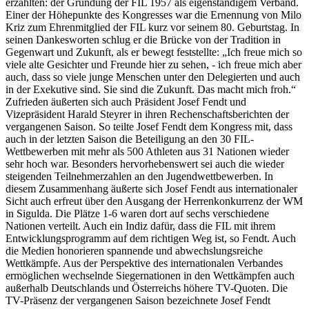
erzählten: der Gründung der FIL 1957 als eigenständigem Verband.
Einer der Höhepunkte des Kongresses war die Ernennung von Milo
Kriz zum Ehrenmitglied der FIL kurz vor seinem 80. Geburtstag. In
seinen Dankesworten schlug er die Brücke von der Tradition in
Gegenwart und Zukunft, als er bewegt feststellte: „Ich freue mich so
viele alte Gesichter und Freunde hier zu sehen, - ich freue mich aber
auch, dass so viele junge Menschen unter den Delegierten und auch
in der Exekutive sind. Sie sind die Zukunft. Das macht mich froh.“
Zufrieden äußerten sich auch Präsident Josef Fendt und
Vizepräsident Harald Steyrer in ihren Rechenschaftsberichten der
vergangenen Saison. So teilte Josef Fendt dem Kongress mit, dass
auch in der letzten Saison die Beteiligung an den 30 FIL-
Wettbewerben mit mehr als 500 Athleten aus 31 Nationen wieder
sehr hoch war. Besonders hervorhebenswert sei auch die wieder
steigenden Teilnehmerzahlen an den Jugendwettbewerben. In
diesem Zusammenhang äußerte sich Josef Fendt aus internationaler
Sicht auch erfreut über den Ausgang der Herrenkonkurrenz der WM
in Sigulda. Die Plätze 1-6 waren dort auf sechs verschiedene
Nationen verteilt. Auch ein Indiz dafür, dass die FIL mit ihrem
Entwicklungsprogramm auf dem richtigen Weg ist, so Fendt. Auch
die Medien honorieren spannende und abwechslungsreiche
Wettkämpfe. Aus der Perspektive des internationalen Verbandes
ermöglichen wechselnde Siegernationen in den Wettkämpfen auch
außerhalb Deutschlands und Österreichs höhere TV-Quoten. Die
TV-Präsenz der vergangenen Saison bezeichnete Josef Fendt