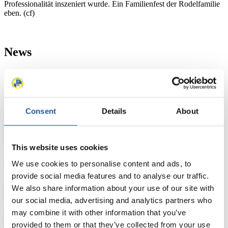
Professionalität inszeniert wurde. Ein Familienfest der Rodelfamilie
eben. (cf)
News
Alle
Allgemein
Kunstbahn Rodeln
Alpin Rodeln
Rennkalender
Consent
Details
About
Kunstbahn Rodeln
Alpin Rodeln
Rennkalender als PDF
Ergebnisse
This website uses cookies
Aktuell
Gesamtstände
Statistiken
We use cookies to personalise content and ads, to
provide social media features and to analyse our traffic.
We also share information about your use of our site with
FIL LIVE TV
our social media, advertising and analytics partners who
Live Streaming
may combine it with other information that you’ve
Kunstbahn
Rodeln
Live Streaming Alpin
Rodeln
Highlights YOG Gangwon 2024
provided to them or that they’ve collected from your use