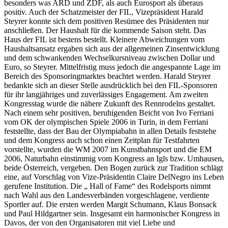
besonders was ARD und ZDF, als auch Eurosport als überaus
positiv. Auch der Schatzmeister der FIL, Vizepräsident Harald
Steyrer konnte sich dem positiven Resümee des Präsidenten nur
anschließen. Der Haushalt für die kommende Saison steht. Das
Haus der FIL ist bestens bestellt. Kleinere Abweichungen vom
Haushaltsansatz ergaben sich aus der allgemeinen Zinsentwicklung
und dem schwankenden Wechselkursniveau zwischen Dollar und
Euro, so Steyrer. Mittelfristig muss jedoch die angespannte Lage im
Bereich des Sponsoringmarktes beachtet werden. Harald Steyrer
bedankte sich an dieser Stelle ausdrücklich bei den FIL-Sponsoren
für ihr langjähriges und zuverlässiges Engagement. Am zweiten
Kongresstag wurde die nähere Zukunft des Rennrodelns gestaltet.
Nach einem sehr positiven, beruhigenden Beicht von Ivo Ferriani
vom OK der olympischen Spiele 2006 in Turin, in dem Ferriani
feststellte, dass der Bau der Olympiabahn in allen Details feststehe
und dem Kongress auch schon einen Zeitplan für Testfahrten
vorstellte, wurden die WM 2007 im Kunstbahnsport und die EM
2006, Naturbahn einstimmig vom Kongress an Igls bzw. Umhausen,
beide Österreich, vergeben. Den Bogen zurück zur Tradition schlägt
eine, auf Vorschlag von Vize-Präsidentin Claire DelNegro ins Leben
gerufene Institution. Die „ Hall of Fame“ des Rodelsports nimmt
nach Wahl aus den Landesverbänden vorgeschlagene, verdiente
Sportler auf. Die ersten werden Margit Schumann, Klaus Bonsack
und Paul Hildgartner sein. Insgesamt ein harmonischer Kongress in
Davos, der von den Organisatoren mit viel Liebe und