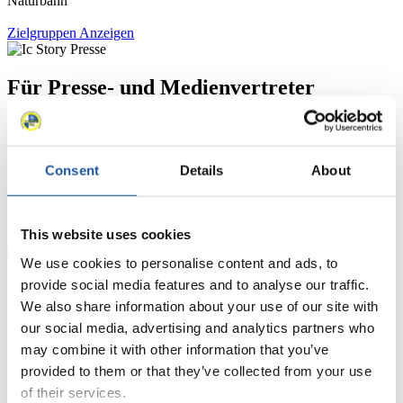
Naturbahn
Zielgruppen Anzeigen
Für Presse- und Medienvertreter
Hier finden Sie Informationen für Presse- und Medienvertreter. Sie
haben Zugriff auf Athletenbiographien und Informationen zu
Wettkämpfen. Außerdem können Sie Ihre Medienakkreditierung
Consent
Details
About
beantragen, die Grundregeln des Rennrodelsports einsehen und
allgemeine Neuigkeiten einholen.
>> Weiter
This website uses cookies
We use cookies to personalise content and ads, to
provide social media features and to analyse our traffic.
Für Nationale Verbände
We also share information about your use of our site with
our social media, advertising and analytics partners who
Hier können Sie sich über allgemeine Neuigkeiten informieren, das
aktuelle Regelwerk sowie Richtlinien zu Wettkämpfen, Anti-Doping
may combine it with other information that you’ve
und Fairplay nachlesen, auf Athletenbiographien zugreifen,
provided to them or that they’ve collected from your use
Ausschreibungen für Wettkämpfe herunterladen, sowie auf die
of their services.
Mitgliedersektion zugreifen.