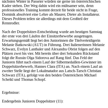
nächsten Winter in Passeier würden sie gerne im österreichischen
Kader stehen. Der Weg dahin wird ein mühsamer sein, denn
professionelles Training kommt derzeit für beide nicht in Frage,
Dominik absolviert eine Lehre als Maurer, Dieter als Installateur.
Dieses Problem teilen sie allerdings mit dem Großteil der
Rennrodler.
Nach der Doppelsitzer-Entscheidung wurde am heutigen Samstag
der erste von drei Läufen der Einsitzerbewerbe ausgetragen.
Erwartungsgemäß liegt bei den Juniorinnen die Titelverteidigerin
Melanie Batkowski (AUT) in Führung. Drei Italienerinnen Melanie
Schwarz, Evelyn Lanthaler und Alexandra Obrist folgen auf den
Plätzen zwei bis vier. Mit bereits über drei Sekunden Rückstand
folgt die Russin Olga Sidorova auf Rang fünf. Das Feld der
Junioren führt nach einem Lauf der Silbermedaillen-Gewinner im
Doppelsitzerbewerb, Hannes Clara (ITA) an. Nach einem Lauf an
zweiter Stelle liegt der Lokalmatador aus Latsch-Tarsch Christian
Schwarz (ITA), gefolgt von den beiden Österreichern Michael
Scheikl und Thomas Schopf.
Ergebnisse:
Endergebnis Junioren Doppelsitzer (11):