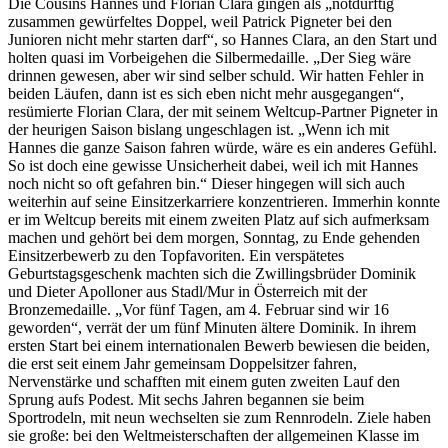
Die Cousins Hannes und Florian Clara gingen als „notdürftig
zusammen gewürfeltes Doppel, weil Patrick Pigneter bei den
Junioren nicht mehr starten darf“, so Hannes Clara, an den Start und
holten quasi im Vorbeigehen die Silbermedaille. „Der Sieg wäre
drinnen gewesen, aber wir sind selber schuld. Wir hatten Fehler in
beiden Läufen, dann ist es sich eben nicht mehr ausgegangen“,
resümierte Florian Clara, der mit seinem Weltcup-Partner Pigneter in
der heurigen Saison bislang ungeschlagen ist. „Wenn ich mit
Hannes die ganze Saison fahren würde, wäre es ein anderes Gefühl.
So ist doch eine gewisse Unsicherheit dabei, weil ich mit Hannes
noch nicht so oft gefahren bin.“ Dieser hingegen will sich auch
weiterhin auf seine Einsitzerkarriere konzentrieren. Immerhin konnte
er im Weltcup bereits mit einem zweiten Platz auf sich aufmerksam
machen und gehört bei dem morgen, Sonntag, zu Ende gehenden
Einsitzerbewerb zu den Topfavoriten. Ein verspätetes
Geburtstagsgeschenk machten sich die Zwillingsbrüder Dominik
und Dieter Apolloner aus Stadl/Mur in Österreich mit der
Bronzemedaille. „Vor fünf Tagen, am 4. Februar sind wir 16
geworden“, verrät der um fünf Minuten ältere Dominik. In ihrem
ersten Start bei einem internationalen Bewerb bewiesen die beiden,
die erst seit einem Jahr gemeinsam Doppelsitzer fahren,
Nervenstärke und schafften mit einem guten zweiten Lauf den
Sprung aufs Podest. Mit sechs Jahren begannen sie beim
Sportrodeln, mit neun wechselten sie zum Rennrodeln. Ziele haben
sie große: bei den Weltmeisterschaften der allgemeinen Klasse im