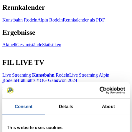
Rennkalender
Kunstbahn Rodeln
Alpin Rodeln
Rennkalender als PDF
Ergebnisse
Aktuell
Gesamtstände
Statistiken
FIL LIVE TV
Live Streaming
Kunstbahn
Rodeln
Live Streaming Alpin
Rodeln
Highlights YOG Gangwon 2024
Ergebnis-Live-Ticker Kunstbahn
Tippspiel
Naturbahn
Consent
Details
About
Zielgruppen Anzeigen
This website uses cookies
Für Presse- und Medienvertreter