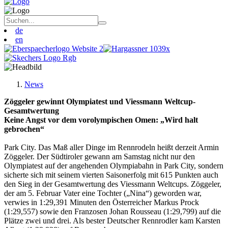
de
en
News
Zöggeler gewinnt Olympiatest und Viessmann Weltcup-
Gesamtwertung
Keine Angst vor dem vorolympischen Omen: „Wird halt
gebrochen“
Park City. Das Maß aller Dinge im Rennrodeln heißt derzeit Armin
Zöggeler. Der Südtiroler gewann am Samstag nicht nur den
Olympiatest auf der angehenden Olympiabahn in Park City, sondern
sicherte sich mit seinem vierten Saisonerfolg mit 615 Punkten auch
den Sieg in der Gesamtwertung des Viessmann Weltcups. Zöggeler,
der am 5. Februar Vater eine Tochter („Nina“) geworden war,
verwies in 1:29,391 Minuten den Österreicher Markus Prock
(1:29,557) sowie den Franzosen Johan Rousseau (1:29,799) auf die
Plätze zwei und drei. Als bester Deutscher Rennrodler kam Karsten