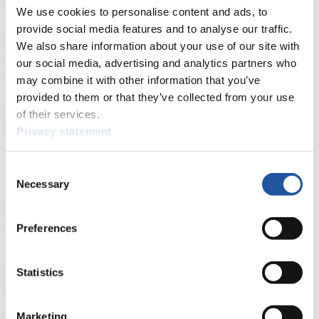
We use cookies to personalise content and ads, to
Hier finden Sie Informationen für Presse- und Medienvertreter. Sie
provide social media features and to analyse our traffic.
haben Zugriff auf Athletenbiographien und Informationen zu
We also share information about your use of our site with
Wettkämpfen. Außerdem können Sie Ihre Medienakkreditierung
our social media, advertising and analytics partners who
beantragen, die Grundregeln des Rennrodelsports einsehen und
allgemeine Neuigkeiten einholen.
may combine it with other information that you’ve
provided to them or that they’ve collected from your use
>> Weiter
of their services.
Privacy statement
Für Nationale Verbände
Consent
Necessary
Selection
Hier können Sie sich über allgemeine Neuigkeiten informieren, das
aktuelle Regelwerk sowie Richtlinien zu Wettkämpfen, Anti-Doping
und Fairplay nachlesen, auf Athletenbiographien zugreifen,
Ausschreibungen für Wettkämpfe herunterladen, sowie auf die
Preferences
Mitgliedersektion zugreifen.
>> Weiter
Statistics
Für Ausrichter
Marketing