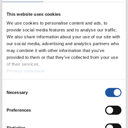
Naturbahn
This website uses cookies
Zielgruppen Anzeigen
We use cookies to personalise content and ads, to
provide social media features and to analyse our traffic.
Für Presse- und Medienvertreter
We also share information about your use of our site with
our social media, advertising and analytics partners who
Hier finden Sie Informationen für Presse- und Medienvertreter. Sie
may combine it with other information that you’ve
haben Zugriff auf Athletenbiographien und Informationen zu
provided to them or that they’ve collected from your use
Wettkämpfen. Außerdem können Sie Ihre Medienakkreditierung
beantragen, die Grundregeln des Rennrodelsports einsehen und
of their services.
allgemeine Neuigkeiten einholen.
Privacy statement
>> Weiter
Consent
Necessary
Selection
Für Nationale Verbände
Preferences
Hier können Sie sich über allgemeine Neuigkeiten informieren, das
aktuelle Regelwerk sowie Richtlinien zu Wettkämpfen, Anti-Doping
und Fairplay nachlesen, auf Athletenbiographien zugreifen,
Ausschreibungen für Wettkämpfe herunterladen, sowie auf die
Statistics