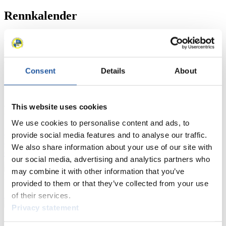
Rennkalender
Kunstbahn Rodeln
Alpin Rodeln
Rennkalender als PDF
Ergebnisse
Consent
Details
About
Aktuell
Gesamtstände
Statistiken
This website uses cookies
FIL LIVE TV
We use cookies to personalise content and ads, to
Live Streaming
Kunstbahn
Rodeln
Live Streaming Alpin
provide social media features and to analyse our traffic.
Rodeln
Highlights YOG Gangwon 2024
We also share information about your use of our site with
Ergebnis-Live-Ticker Kunstbahn
Tippspiel
our social media, advertising and analytics partners who
may combine it with other information that you’ve
Naturbahn
provided to them or that they’ve collected from your use
Zielgruppen Anzeigen
of their services.
Privacy statement
Für Presse- und Medienvertreter