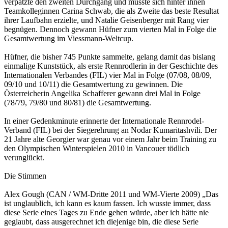
verpatzte den zweiten Durchgang und müsste sich hinter ihnen
Teamkolleginnen Carina Schwab, die als Zweite das beste Resultat
ihrer Laufbahn erzielte, und Natalie Geisenberger mit Rang vier
begnügen. Dennoch gewann Hüfner zum vierten Mal in Folge die
Gesamtwertung im Viessmann-Weltcup.
Hüfner, die bisher 745 Punkte sammelte, gelang damit das bislang
einmalige Kunststück, als erste Rennrodlerin in der Geschichte des
Internationalen Verbandes (FIL) vier Mal in Folge (07/08, 08/09,
09/10 und 10/11) die Gesamtwertung zu gewinnen. Die
Österreicherin Angelika Schafferer gewann drei Mal in Folge
(78/79, 79/80 und 80/81) die Gesamtwertung.
In einer Gedenkminute erinnerte der Internationale Rennrodel-
Verband (FIL) bei der Siegerehrung an Nodar Kumaritashvili. Der
21 Jahre alte Georgier war genau vor einem Jahr beim Training zu
den Olympischen Winterspielen 2010 in Vancouer tödlich
verunglückt.
Die Stimmen
Alex Gough (CAN / WM-Dritte 2011 und WM-Vierte 2009) „Das
ist unglaublich, ich kann es kaum fassen. Ich wusste immer, dass
diese Serie eines Tages zu Ende gehen würde, aber ich hätte nie
geglaubt, dass ausgerechnet ich diejenige bin, die diese Serie