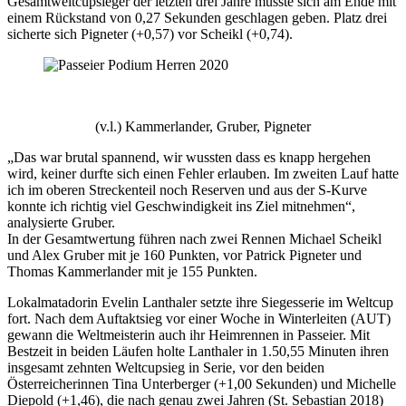
Gesamtweltcupsieger der letzten drei Jahre musste sich am Ende mit
einem Rückstand von 0,27 Sekunden geschlagen geben. Platz drei
sicherte sich Pigneter (+0,57) vor Scheikl (+0,74).
(v.l.) Kammerlander, Gruber, Pigneter
„Das war brutal spannend, wir wussten dass es knapp hergehen
wird, keiner durfte sich einen Fehler erlauben. Im zweiten Lauf hatte
ich im oberen Streckenteil noch Reserven und aus der S-Kurve
konnte ich richtig viel Geschwindigkeit ins Ziel mitnehmen“,
analysierte Gruber.
In der Gesamtwertung führen nach zwei Rennen Michael Scheikl
und Alex Gruber mit je 160 Punkten, vor Patrick Pigneter und
Thomas Kammerlander mit je 155 Punkten.
Lokalmatadorin Evelin Lanthaler setzte ihre Siegesserie im Weltcup
fort. Nach dem Auftaktsieg vor einer Woche in Winterleiten (AUT)
gewann die Weltmeisterin auch ihr Heimrennen in Passeier. Mit
Bestzeit in beiden Läufen holte Lanthaler in 1.50,55 Minuten ihren
insgesamt zehnten Weltcupsieg in Serie, vor den beiden
Österreicherinnen Tina Unterberger (+1,00 Sekunden) und Michelle
Diepold (+1,46), die nach genau zwei Jahren (St. Sebastian 2018)