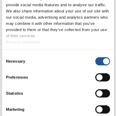
provide social media features and to analyse our traffic.
Kunstbahn Rodeln
Alpin Rodeln
Rennkalender als PDF
We also share information about your use of our site with
Ergebnisse
our social media, advertising and analytics partners who
may combine it with other information that you’ve
Aktuell
Gesamtstände
Statistiken
provided to them or that they’ve collected from your use
of their services.
Privacy statement
FIL LIVE TV
Live Streaming
Kunstbahn
Rodeln
Live Streaming Alpin
Consent
Rodeln
Highlights YOG Gangwon 2024
Necessary
Selection
Ergebnis-Live-Ticker Kunstbahn
Tippspiel
Preferences
Naturbahn
Zielgruppen Anzeigen
Statistics
Für Presse- und Medienvertreter
Marketing
Hier finden Sie Informationen für Presse- und Medienvertreter. Sie