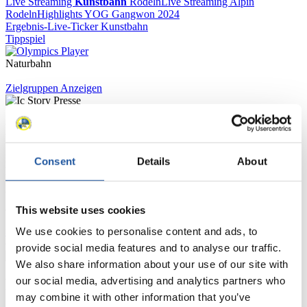
Live Streaming
Kunstbahn
Rodeln
Live Streaming Alpin
Rodeln
Highlights YOG Gangwon 2024
Ergebnis-Live-Ticker Kunstbahn
Tippspiel
Naturbahn
Zielgruppen Anzeigen
Für Presse- und Medienvertreter
Hier finden Sie Informationen für Presse- und Medienvertreter. Sie
Consent
Details
About
haben Zugriff auf Athletenbiographien und Informationen zu
Wettkämpfen. Außerdem können Sie Ihre Medienakkreditierung
beantragen, die Grundregeln des Rennrodelsports einsehen und
allgemeine Neuigkeiten einholen.
This website uses cookies
>> Weiter
We use cookies to personalise content and ads, to
provide social media features and to analyse our traffic.
We also share information about your use of our site with
our social media, advertising and analytics partners who
Für Nationale Verbände
may combine it with other information that you’ve