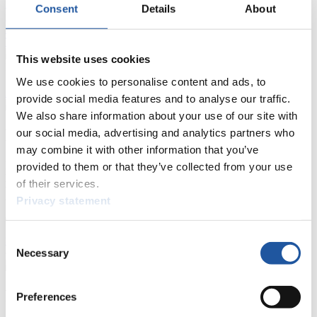
Live Streaming
Kunstbahn
Rodeln
Live Streaming Alpin
Consent
Details
About
Rodeln
Highlights YOG Gangwon 2024
Ergebnis-Live-Ticker Kunstbahn
Tippspiel
This website uses cookies
Naturbahn
We use cookies to personalise content and ads, to
Zielgruppen Anzeigen
provide social media features and to analyse our traffic.
We also share information about your use of our site with
Für Presse- und Medienvertreter
our social media, advertising and analytics partners who
may combine it with other information that you’ve
Hier finden Sie Informationen für Presse- und Medienvertreter. Sie
provided to them or that they’ve collected from your use
haben Zugriff auf Athletenbiographien und Informationen zu
of their services.
Wettkämpfen. Außerdem können Sie Ihre Medienakkreditierung
Privacy statement
beantragen, die Grundregeln des Rennrodelsports einsehen und
allgemeine Neuigkeiten einholen.
Consent
>> Weiter
Necessary
Selection
Für Nationale Verbände
Preferences