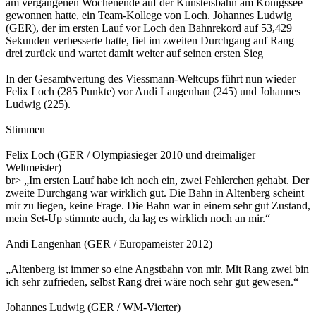
am vergangenen Wochenende auf der Kunsteisbahn am Königssee
gewonnen hatte, ein Team-Kollege von Loch. Johannes Ludwig
(GER), der im ersten Lauf vor Loch den Bahnrekord auf 53,429
Sekunden verbesserte hatte, fiel im zweiten Durchgang auf Rang
drei zurück und wartet damit weiter auf seinen ersten Sieg
In der Gesamtwertung des Viessmann-Weltcups führt nun wieder
Felix Loch (285 Punkte) vor Andi Langenhan (245) und Johannes
Ludwig (225).
Stimmen
Felix Loch (GER / Olympiasieger 2010 und dreimaliger
Weltmeister)
br> „Im ersten Lauf habe ich noch ein, zwei Fehlerchen gehabt. Der
zweite Durchgang war wirklich gut. Die Bahn in Altenberg scheint
mir zu liegen, keine Frage. Die Bahn war in einem sehr gut Zustand,
mein Set-Up stimmte auch, da lag es wirklich noch an mir.“
Andi Langenhan (GER / Europameister 2012)
„Altenberg ist immer so eine Angstbahn von mir. Mit Rang zwei bin
ich sehr zufrieden, selbst Rang drei wäre noch sehr gut gewesen.“
Johannes Ludwig (GER / WM-Vierter)