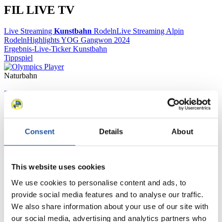
FIL LIVE TV
Live Streaming
Kunstbahn
Rodeln
Live Streaming Alpin
Rodeln
Highlights YOG Gangwon 2024
Ergebnis-Live-Ticker Kunstbahn
Tippspiel
Naturbahn
Zielgruppen Anzeigen
Für Presse- und Medienvertreter
Consent
Details
About
Hier finden Sie Informationen für Presse- und Medienvertreter. Sie
haben Zugriff auf Athletenbiographien und Informationen zu
Wettkämpfen. Außerdem können Sie Ihre Medienakkreditierung
This website uses cookies
beantragen, die Grundregeln des Rennrodelsports einsehen und
allgemeine Neuigkeiten einholen.
We use cookies to personalise content and ads, to
provide social media features and to analyse our traffic.
>> Weiter
We also share information about your use of our site with
our social media, advertising and analytics partners who