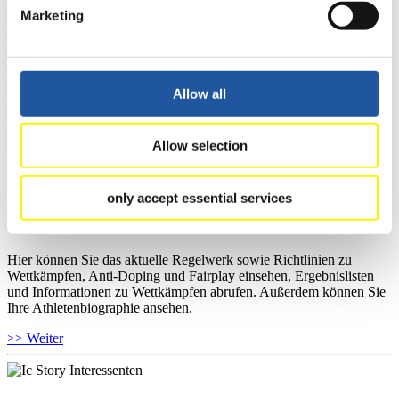
Marketing
Für Ausrichter
Hier können Sie das aktuelle Regelwerk sowie Richtlinien zu
Wettkämpfen, Anti-Doping und Fairplay einsehen, sich über
Allow all
Kontaktpersonen für Wettkämpfe und Sponsoren informieren,
sowie Informationen über Wettkämpfe abrufen.
Allow selection
>> Weiter
only accept essential services
Für Athleten
Hier können Sie das aktuelle Regelwerk sowie Richtlinien zu
Wettkämpfen, Anti-Doping und Fairplay einsehen, Ergebnislisten
und Informationen zu Wettkämpfen abrufen. Außerdem können Sie
Ihre Athletenbiographie ansehen.
>> Weiter