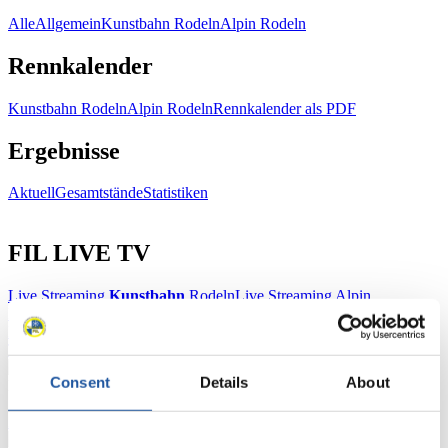
Alle
Allgemein
Kunstbahn Rodeln
Alpin Rodeln
Rennkalender
Kunstbahn Rodeln
Alpin Rodeln
Rennkalender als PDF
Ergebnisse
Aktuell
Gesamtstände
Statistiken
FIL LIVE TV
Live Streaming
Kunstbahn
Rodeln
Live Streaming Alpin
Rodeln
Highlights YOG Gangwon 2024
Ergebnis-Live-Ticker Kunstbahn
Tippspiel
Consent
Details
About
Naturbahn
Zielgruppen Anzeigen