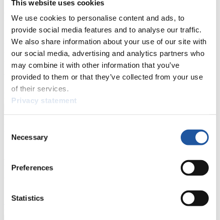
This website uses cookies
Für Presse- und Medienvertreter
We use cookies to personalise content and ads, to
provide social media features and to analyse our traffic.
Hier finden Sie Informationen für Presse- und Medienvertreter. Sie
We also share information about your use of our site with
haben Zugriff auf Athletenbiographien und Informationen zu
our social media, advertising and analytics partners who
Wettkämpfen. Außerdem können Sie Ihre Medienakkreditierung
beantragen, die Grundregeln des Rennrodelsports einsehen und
may combine it with other information that you’ve
allgemeine Neuigkeiten einholen.
provided to them or that they’ve collected from your use
of their services.
>> Weiter
Privacy statement
Für Nationale Verbände
Consent
Necessary
Selection
Hier können Sie sich über allgemeine Neuigkeiten informieren, das
aktuelle Regelwerk sowie Richtlinien zu Wettkämpfen, Anti-Doping
und Fairplay nachlesen, auf Athletenbiographien zugreifen,
Preferences
Ausschreibungen für Wettkämpfe herunterladen, sowie auf die
Mitgliedersektion zugreifen.
Statistics
>> Weiter