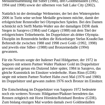
Medaillensammlung mit Silber (1988), drei Goldmedaillen (1992,
1994 und 1998) sowie der silbernen von Salt Lake City (2002).
Natürlich ist der dreimalige Weltmeister, der bei den Winterspielen
2006 in Turin seine sechste Medaille gewinnen möchte, damit der
erfolgreichste Rennrodler bei Olympischen Spielen. Bei den Damen
schmückt sich Steffi Martin-Walter aus der damaligen DDR dank
Siegen in Sarajevo (1984) und Calgary (1988) mit dem Titel der
erfolgreichsten Teilnehmerin. Im Doppelsitzer als dritter Olympia-
Disziplin im Rennrodeln heißen die Rekordsieger Stefan Krauße/Jan
Behrendt die zwischen 1988 und 1998 zwei Gold- (1992, 1998)
und jeweils eine Silber- (1988) und Bronzemedaille (1994)
gewannen.
Für ein Novum sorgte der Italiener Paul Hildgartner, der 1972 in
Sapporo mit seinem Partner Walter Plaikner Gold im Doppelsitzer
gewann und genau ein Dutzend Jahre später, 1984 in Sarajevo, das
gleiche Kunststück im Einsitzer wiederholte. Hans Rinn (GDR)
siegte mit seinem Partner Norbert Hahn zwei Mal (1976 und 1980)
im Doppelsitzer und gewann zudem 1976 noch Bronze im Einsitzer.
Die Entscheidung im Doppelsitzer von Sapporo 1972 bedeutete
noch ein weiteres Novum: Hildgartner/Plaikner beendeten das
Rennen zeitgleich mit Horst Hörnlein/Reinhard Bredow (GDR).
Zum bislang einzigen Mal wurden damals zwei Goldmedaillen