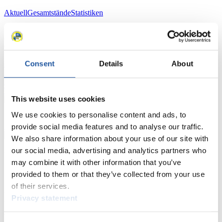
Aktuell
Gesamtstände
Statistiken
FIL LIVE TV
Consent
Details
About
Live Streaming
Kunstbahn
Rodeln
Live Streaming Alpin
Rodeln
Highlights YOG Gangwon 2024
Ergebnis-Live-Ticker Kunstbahn
Tippspiel
This website uses cookies
Naturbahn
We use cookies to personalise content and ads, to
Zielgruppen Anzeigen
provide social media features and to analyse our traffic.
We also share information about your use of our site with
our social media, advertising and analytics partners who
Für Presse- und Medienvertreter
may combine it with other information that you’ve
provided to them or that they’ve collected from your use
Hier finden Sie Informationen für Presse- und Medienvertreter. Sie
of their services.
haben Zugriff auf Athletenbiographien und Informationen zu
Wettkämpfen. Außerdem können Sie Ihre Medienakkreditierung
Privacy statement
beantragen, die Grundregeln des Rennrodelsports einsehen und
allgemeine Neuigkeiten einholen.