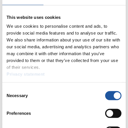
Tippspiel
Naturbahn
This website uses cookies
Zielgruppen Anzeigen
We use cookies to personalise content and ads, to
provide social media features and to analyse our traffic.
We also share information about your use of our site with
Für Presse- und Medienvertreter
our social media, advertising and analytics partners who
Hier finden Sie Informationen für Presse- und Medienvertreter. Sie
may combine it with other information that you’ve
haben Zugriff auf Athletenbiographien und Informationen zu
provided to them or that they’ve collected from your use
Wettkämpfen. Außerdem können Sie Ihre Medienakkreditierung
of their services.
beantragen, die Grundregeln des Rennrodelsports einsehen und
allgemeine Neuigkeiten einholen.
Privacy statement
>> Weiter
Consent
Necessary
Selection
Für Nationale Verbände
Preferences
Hier können Sie sich über allgemeine Neuigkeiten informieren, das
aktuelle Regelwerk sowie Richtlinien zu Wettkämpfen, Anti-Doping