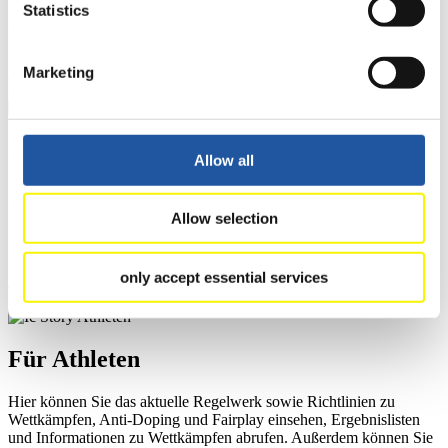
und Fairplay nachlesen, auf Athletenbiographien zugreifen,
Statistics
Ausschreibungen für Wettkämpfe herunterladen, sowie auf die
Mitgliedersektion zugreifen.
>> Weiter
Marketing
Für Ausrichter
Allow all
Hier können Sie das aktuelle Regelwerk sowie Richtlinien zu
Wettkämpfen, Anti-Doping und Fairplay einsehen, sich über
Allow selection
Kontaktpersonen für Wettkämpfe und Sponsoren informieren,
sowie Informationen über Wettkämpfe abrufen.
only accept essential services
>> Weiter
Für Athleten
Hier können Sie das aktuelle Regelwerk sowie Richtlinien zu
Wettkämpfen, Anti-Doping und Fairplay einsehen, Ergebnislisten
und Informationen zu Wettkämpfen abrufen. Außerdem können Sie