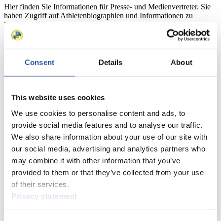
Hier finden Sie Informationen für Presse- und Medienvertreter. Sie
haben Zugriff auf Athletenbiographien und Informationen zu
Wettkämpfen. Außerdem können Sie Ihre Medienakkreditierung
beantragen, die Grundregeln des Rennrodelsports einsehen und
allgemeine Neuigkeiten einholen.
>> Weiter
Consent
Details
About
Für Nationale Verbände
This website uses cookies
We use cookies to personalise content and ads, to
Hier können Sie sich über allgemeine Neuigkeiten informieren, das
provide social media features and to analyse our traffic.
aktuelle Regelwerk sowie Richtlinien zu Wettkämpfen, Anti-Doping
und Fairplay nachlesen, auf Athletenbiographien zugreifen,
We also share information about your use of our site with
Ausschreibungen für Wettkämpfe herunterladen, sowie auf die
our social media, advertising and analytics partners who
Mitgliedersektion zugreifen.
may combine it with other information that you’ve
>> Weiter
provided to them or that they’ve collected from your use
of their services.
Privacy statement
Für Ausrichter