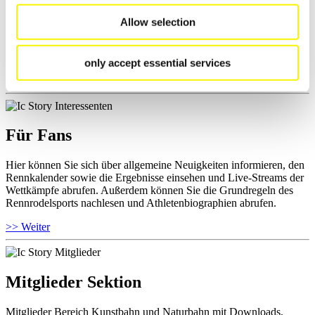
Hier können Sie das aktuelle Regelwerk sowie Richtlinien zu
Allow selection
Wettkämpfen, Anti-Doping und Fairplay einsehen, Ergebnislisten
und Informationen zu Wettkämpfen abrufen. Außerdem können Sie
Ihre Athletenbiographie ansehen.
only accept essential services
>> Weiter
Für Fans
Hier können Sie sich über allgemeine Neuigkeiten informieren, den
Rennkalender sowie die Ergebnisse einsehen und Live-Streams der
Wettkämpfe abrufen. Außerdem können Sie die Grundregeln des
Rennrodelsports nachlesen und Athletenbiographien abrufen.
>> Weiter
Mitglieder Sektion
Mitglieder Bereich Kunstbahn und Naturbahn mit Downloads,