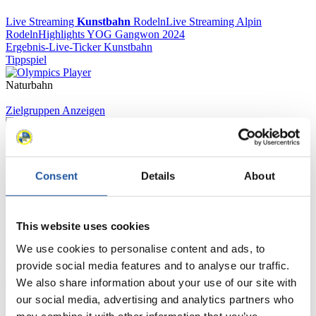
Live Streaming
Kunstbahn
Rodeln
Live Streaming Alpin
Rodeln
Highlights YOG Gangwon 2024
Ergebnis-Live-Ticker Kunstbahn
Tippspiel
Naturbahn
Zielgruppen Anzeigen
Für Presse- und Medienvertreter
Consent
Details
About
Hier finden Sie Informationen für Presse- und Medienvertreter. Sie
haben Zugriff auf Athletenbiographien und Informationen zu
Wettkämpfen. Außerdem können Sie Ihre Medienakkreditierung
beantragen, die Grundregeln des Rennrodelsports einsehen und
This website uses cookies
allgemeine Neuigkeiten einholen.
We use cookies to personalise content and ads, to
>> Weiter
provide social media features and to analyse our traffic.
We also share information about your use of our site with
our social media, advertising and analytics partners who
Für Nationale Verbände
may combine it with other information that you’ve