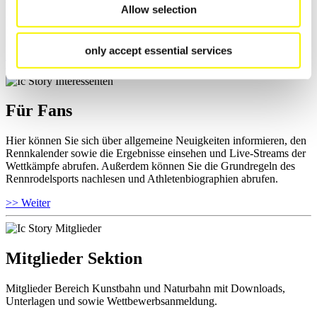
Wettkämpfen, Anti-Doping und Fairplay einsehen, Ergebnislisten
Allow selection
und Informationen zu Wettkämpfen abrufen. Außerdem können Sie
Ihre Athletenbiographie ansehen.
only accept essential services
>> Weiter
Für Fans
Hier können Sie sich über allgemeine Neuigkeiten informieren, den
Rennkalender sowie die Ergebnisse einsehen und Live-Streams der
Wettkämpfe abrufen. Außerdem können Sie die Grundregeln des
Rennrodelsports nachlesen und Athletenbiographien abrufen.
>> Weiter
Mitglieder Sektion
Mitglieder Bereich Kunstbahn und Naturbahn mit Downloads,
Unterlagen und sowie Wettbewerbsanmeldung.