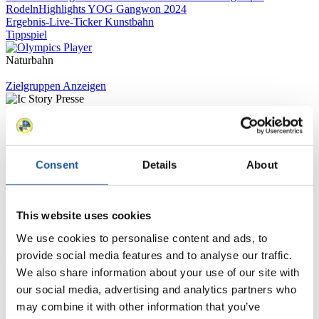
Rodeln
Highlights YOG Gangwon 2024
Ergebnis-Live-Ticker Kunstbahn
Tippspiel
Naturbahn
Zielgruppen Anzeigen
Für Presse- und Medienvertreter
Hier finden Sie Informationen für Presse- und Medienvertreter. Sie
Consent
Details
About
haben Zugriff auf Athletenbiographien und Informationen zu
Wettkämpfen. Außerdem können Sie Ihre Medienakkreditierung
beantragen, die Grundregeln des Rennrodelsports einsehen und
allgemeine Neuigkeiten einholen.
This website uses cookies
>> Weiter
We use cookies to personalise content and ads, to
provide social media features and to analyse our traffic.
We also share information about your use of our site with
Für Nationale Verbände
our social media, advertising and analytics partners who
may combine it with other information that you’ve