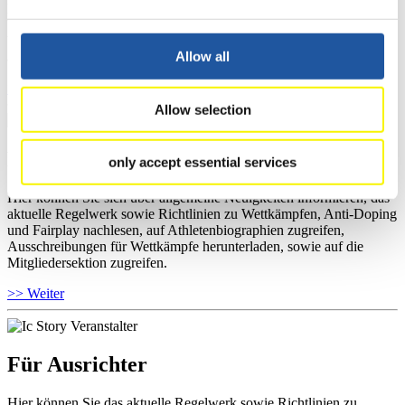
haben Zugriff auf Athletenbiographien und Informationen zu
Wettkämpfen. Außerdem können Sie Ihre Medienakkreditierung
beantragen, die Grundregeln des Rennrodelsports einsehen und
Allow all
allgemeine Neuigkeiten einholen.
>> Weiter
Allow selection
Für Nationale Verbände
only accept essential services
Hier können Sie sich über allgemeine Neuigkeiten informieren, das
aktuelle Regelwerk sowie Richtlinien zu Wettkämpfen, Anti-Doping
und Fairplay nachlesen, auf Athletenbiographien zugreifen,
Ausschreibungen für Wettkämpfe herunterladen, sowie auf die
Mitgliedersektion zugreifen.
>> Weiter
Für Ausrichter
Hier können Sie das aktuelle Regelwerk sowie Richtlinien zu