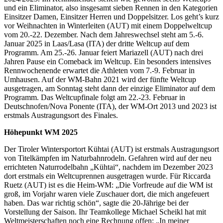
und ein Eliminator, also insgesamt sieben Rennen in den Kategorien
Einsitzer Damen, Einsitzer Herren und Doppelsitzer. Los geht’s kurz
vor Weihnachten in Winterleiten (AUT) mit einem Doppelweltcup
vom 20.-22. Dezember. Nach dem Jahreswechsel steht am 5.-6.
Januar 2025 in Laas/Lasa (ITA) der dritte Weltcup auf dem
Programm. Am 25.-26. Januar feiert Mariazell (AUT) nach drei
Jahren Pause ein Comeback im Weltcup. Ein besonders intensives
Rennwochenende erwartet die Athleten vom 7.-9. Februar in
Umhausen. Auf der WM-Bahn 2021 wird der fünfte Weltcup
ausgetragen, am Sonntag steht dann der einzige Eliminator auf dem
Programm. Das Weltcupfinale folgt am 22.-23. Februar in
Deutschnofen/Nova Ponente (ITA), der WM-Ort 2013 und 2023 ist
erstmals Austragungsort des Finales.
Höhepunkt WM 2025
Der Tiroler Wintersportort Kühtai (AUT) ist erstmals Austragungsort
von Titelkämpfen im Naturbahnrodeln. Gefahren wird auf der neu
errichteten Naturrodelbahn „Kühtai“, nachdem im Dezember 2023
dort erstmals ein Weltcuprennen ausgetragen wurde. Für Riccarda
Ruetz (AUT) ist es die Heim-WM: „Die Vorfreude auf die WM ist
groß, im Vorjahr waren viele Zuschauer dort, die mich angefeuert
haben. Das war richtig schön“, sagte die 20-Jährige bei der
Vorstellung der Saison. Ihr Teamkollege Michael Scheikl hat mit
Weltmeisterschaften noch eine Rechnung offen: „In meiner