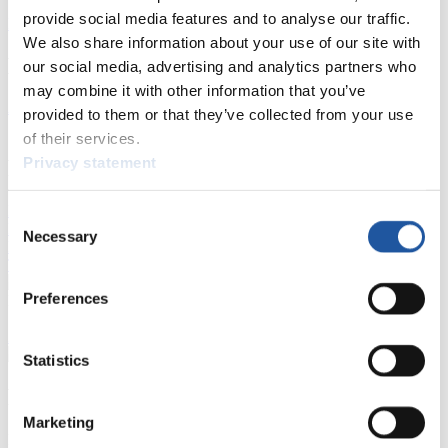
provide social media features and to analyse our traffic.
Kunstbahn Rodeln
Alpin Rodeln
Rennkalender als PDF
We also share information about your use of our site with
Ergebnisse
our social media, advertising and analytics partners who
may combine it with other information that you’ve
Aktuell
Gesamtstände
Statistiken
provided to them or that they’ve collected from your use
of their services.
Privacy statement
FIL LIVE TV
Live Streaming
Kunstbahn
Rodeln
Live Streaming Alpin
Consent
Rodeln
Highlights YOG Gangwon 2024
Necessary
Selection
Ergebnis-Live-Ticker Kunstbahn
Tippspiel
Preferences
Naturbahn
Zielgruppen Anzeigen
Statistics
Für Presse- und Medienvertreter
Marketing
Hier finden Sie Informationen für Presse- und Medienvertreter. Sie