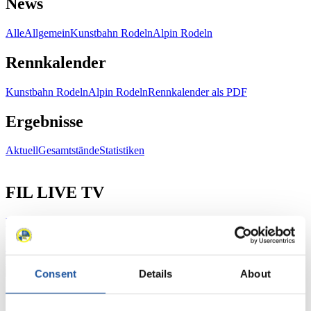
News
Alle
Allgemein
Kunstbahn Rodeln
Alpin Rodeln
Rennkalender
Kunstbahn Rodeln
Alpin Rodeln
Rennkalender als PDF
Ergebnisse
Aktuell
Gesamtstände
Statistiken
FIL LIVE TV
Live Streaming
Kunstbahn
Rodeln
Live Streaming Alpin
Rodeln
Highlights YOG Gangwon 2024
Ergebnis-Live-Ticker Kunstbahn
Tippspiel
Consent
Details
About
Naturbahn
Zielgruppen Anzeigen