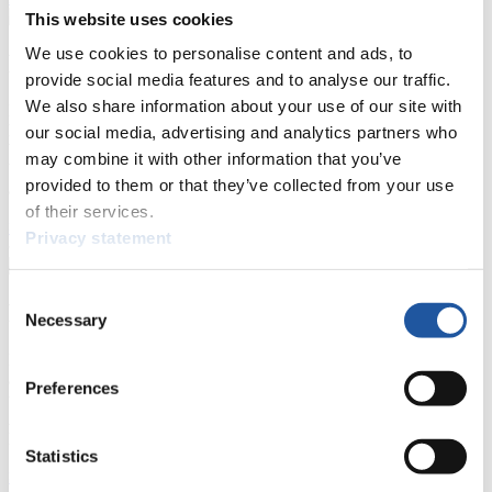
This website uses cookies
We use cookies to personalise content and ads, to
Für Presse- und Medienvertreter
provide social media features and to analyse our traffic.
We also share information about your use of our site with
Hier finden Sie Informationen für Presse- und Medienvertreter. Sie
haben Zugriff auf Athletenbiographien und Informationen zu
our social media, advertising and analytics partners who
Wettkämpfen. Außerdem können Sie Ihre Medienakkreditierung
may combine it with other information that you’ve
beantragen, die Grundregeln des Rennrodelsports einsehen und
provided to them or that they’ve collected from your use
allgemeine Neuigkeiten einholen.
of their services.
>> Weiter
Privacy statement
Consent
Für Nationale Verbände
Necessary
Selection
Hier können Sie sich über allgemeine Neuigkeiten informieren, das
aktuelle Regelwerk sowie Richtlinien zu Wettkämpfen, Anti-Doping
Preferences
und Fairplay nachlesen, auf Athletenbiographien zugreifen,
Ausschreibungen für Wettkämpfe herunterladen, sowie auf die
Mitgliedersektion zugreifen.
Statistics
>> Weiter