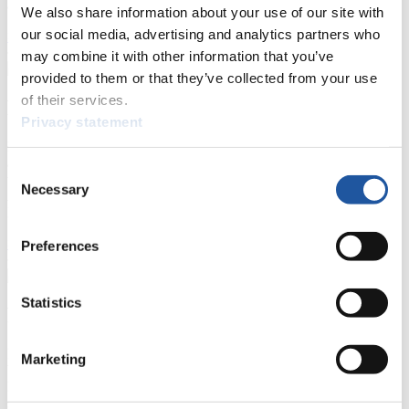
allgemeine Neuigkeiten einholen.
We also share information about your use of our site with
our social media, advertising and analytics partners who
>> Weiter
may combine it with other information that you’ve
provided to them or that they’ve collected from your use
of their services.
Für Nationale Verbände
Privacy statement
Hier können Sie sich über allgemeine Neuigkeiten informieren, das
aktuelle Regelwerk sowie Richtlinien zu Wettkämpfen, Anti-Doping
Consent
und Fairplay nachlesen, auf Athletenbiographien zugreifen,
Necessary
Selection
Ausschreibungen für Wettkämpfe herunterladen, sowie auf die
Mitgliedersektion zugreifen.
>> Weiter
Preferences
Statistics
Für Ausrichter
Hier können Sie das aktuelle Regelwerk sowie Richtlinien zu
Marketing
Wettkämpfen, Anti-Doping und Fairplay einsehen, sich über
Kontaktpersonen für Wettkämpfe und Sponsoren informieren,
sowie Informationen über Wettkämpfe abrufen.