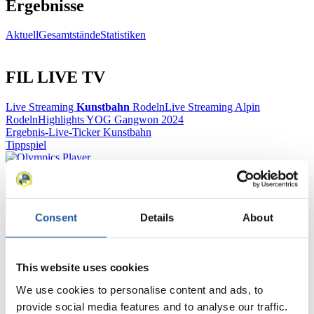
Ergebnisse
Aktuell
Gesamtstände
Statistiken
FIL LIVE TV
Live Streaming
Kunstbahn
Rodeln
Live Streaming Alpin
Rodeln
Highlights YOG Gangwon 2024
Ergebnis-Live-Ticker Kunstbahn
Tippspiel
Naturbahn
Zielgruppen Anzeigen
Consent
Details
About
Für Presse- und Medienvertreter
This website uses cookies
Hier finden Sie Informationen für Presse- und Medienvertreter. Sie
haben Zugriff auf Athletenbiographien und Informationen zu
We use cookies to personalise content and ads, to
Wettkämpfen. Außerdem können Sie Ihre Medienakkreditierung
beantragen, die Grundregeln des Rennrodelsports einsehen und
provide social media features and to analyse our traffic.