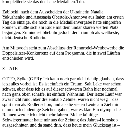
komplettierte sie das deutsche Medaillen-Trio.
Zablocki, nach dem Ausscheiden der Ukrainerin Natalia
Yakushenko und Anastasia Obertolz-Antonova aus Itaien am ersten
Tag die einzige, die noch in die Medaillenvergabe hätte eingreifen
können, mußte sich am Ende mit dem undankbaren vierten Platz
begnügen. Zumindest blieb ihr jedoch der Triumph als weltbeste,
nicht-deutsche Rodlerin.
Am Mittwoch steht zum Abschluss der Rennrodel-Wettbewerbe die
Doppelsitzer-Konkurrenz auf dem Programm, die in zwei Läufen
entschieden wird.
ZITATE
OTTO, Sylke (GER): Ich kann noch gar nicht richtig glauben, dass
jetzt alles vorbei ist. Es ist einfach ein Traum. Salt Lake war schon
schwer, aber dass ich es auf dieser schweren Bahn hier nochmal
nach ganz oben schaffe, ist einfach Wahnsinn. Der letzte Lauf war
zwar nicht rund, aber dreieinhalb Zehntel waren nicht weg – das
spürt man als Rodler schon, und als die vielen Leute am Ziel mir
dann noch eindeutige Zeichen gaben, war es klar. Ein olympisches
Rennen werde ich nicht mehr fahren. Meine künftige
Schwiegermutter hatte mir aus der Zeitung das Jahres-Horoskop
ausgeschnitten und da stand drin, dass heute mein Glückstag ist –