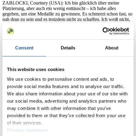
ZABLOCKI, Courtney (USA): Ich bin glücklich über meine
Platzierung, aber auch ein wenig enttäuscht – ich habe alles
gegeben, um eine Medaille zu gewinnen. Es schmerzt schon fast, so
nah dran zu sein und es trotzdem nicht zu schaffen. Ich weiß nicht,
wie wir die Deutschen bezwingen können. Die beiden Silkes sind
nun schon so lange erfolgreich, aber auch wenn sie abtreten,
kommen viele Deutsche nach. Wir geben nicht auf, vielleicht
können wir sie ja doch eines Tages bezwingen Es gibt einige, die
auch jetzt schon zumindest nah herankommen können.
Consent
Details
About
Foto (c) Nancie Battaglia
This website uses cookies
We use cookies to personalise content and ads, to
provide social media features and to analyse our traffic.
We also share information about your use of our site with
our social media, advertising and analytics partners who
may combine it with other information that you’ve
provided to them or that they’ve collected from your use
of their services.
News
Privacy statement