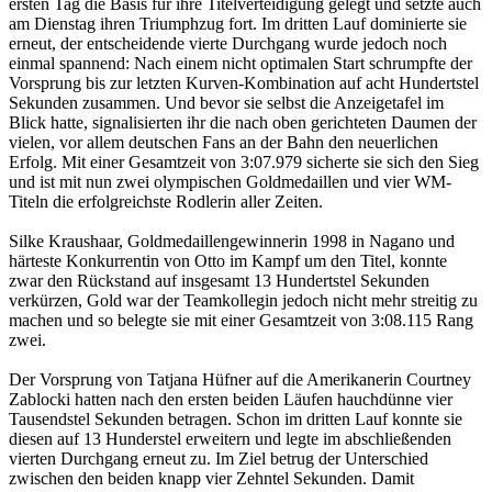
ersten Tag die Basis für ihre Titelverteidigung gelegt und setzte auch
am Dienstag ihren Triumphzug fort. Im dritten Lauf dominierte sie
erneut, der entscheidende vierte Durchgang wurde jedoch noch
einmal spannend: Nach einem nicht optimalen Start schrumpfte der
Vorsprung bis zur letzten Kurven-Kombination auf acht Hundertstel
Sekunden zusammen. Und bevor sie selbst die Anzeigetafel im
Blick hatte, signalisierten ihr die nach oben gerichteten Daumen der
vielen, vor allem deutschen Fans an der Bahn den neuerlichen
Erfolg. Mit einer Gesamtzeit von 3:07.979 sicherte sie sich den Sieg
und ist mit nun zwei olympischen Goldmedaillen und vier WM-
Titeln die erfolgreichste Rodlerin aller Zeiten.
Silke Kraushaar, Goldmedaillengewinnerin 1998 in Nagano und
härteste Konkurrentin von Otto im Kampf um den Titel, konnte
zwar den Rückstand auf insgesamt 13 Hundertstel Sekunden
verkürzen, Gold war der Teamkollegin jedoch nicht mehr streitig zu
machen und so belegte sie mit einer Gesamtzeit von 3:08.115 Rang
zwei.
Der Vorsprung von Tatjana Hüfner auf die Amerikanerin Courtney
Zablocki hatten nach den ersten beiden Läufen hauchdünne vier
Tausendstel Sekunden betragen. Schon im dritten Lauf konnte sie
diesen auf 13 Hunderstel erweitern und legte im abschließenden
vierten Durchgang erneut zu. Im Ziel betrug der Unterschied
zwischen den beiden knapp vier Zehntel Sekunden. Damit