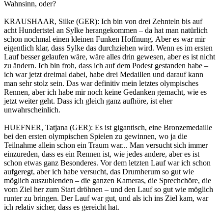
Wahnsinn, oder?
KRAUSHAAR, Silke (GER): Ich bin von drei Zehnteln bis auf
acht Hundertstel an Sylke herangekommen – da hat man natürlich
schon nochmal einen kleinen Funken Hoffnung. Aber es war mir
eigentlich klar, dass Sylke das durchziehen wird. Wenn es im ersten
Lauf besser gelaufen wäre, wäre alles drin gewesen, aber es ist nicht
zu ändern. Ich bin froh, dass ich auf dem Podest gestanden habe –
ich war jetzt dreimal dabei, habe drei Medaillen und darauf kann
man sehr stolz sein. Das war definitiv mein letztes olympisches
Rennen, aber ich habe mir noch keine Gedanken gemacht, wie es
jetzt weiter geht. Dass ich gleich ganz aufhöre, ist eher
unwahrscheinlich.
HUEFNER, Tatjana (GER): Es ist gigantisch, eine Bronzemedaille
bei den ersten olympischen Spielen zu gewinnen, wo ja die
Teilnahme allein schon ein Traum war... Man versucht sich immer
einzureden, dass es ein Rennen ist, wie jedes andere, aber es ist
schon etwas ganz Besonderes. Vor dem letzten Lauf war ich schon
aufgeregt, aber ich habe versucht, das Drumherum so gut wie
möglich auszublenden – die ganzen Kameras, die Sprechchöre, die
vom Ziel her zum Start dröhnen – und den Lauf so gut wie möglich
runter zu bringen. Der Lauf war gut, und als ich ins Ziel kam, war
ich relativ sicher, dass es gereicht hat.