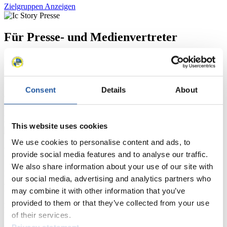
Zielgruppen Anzeigen
Für Presse- und Medienvertreter
Hier finden Sie Informationen für Presse- und Medienvertreter. Sie
haben Zugriff auf Athletenbiographien und Informationen zu
Wettkämpfen. Außerdem können Sie Ihre Medienakkreditierung
beantragen, die Grundregeln des Rennrodelsports einsehen und
Consent
Details
About
allgemeine Neuigkeiten einholen.
>> Weiter
This website uses cookies
We use cookies to personalise content and ads, to
Für Nationale Verbände
provide social media features and to analyse our traffic.
We also share information about your use of our site with
Hier können Sie sich über allgemeine Neuigkeiten informieren, das
our social media, advertising and analytics partners who
aktuelle Regelwerk sowie Richtlinien zu Wettkämpfen, Anti-Doping
may combine it with other information that you’ve
und Fairplay nachlesen, auf Athletenbiographien zugreifen,
Ausschreibungen für Wettkämpfe herunterladen, sowie auf die
provided to them or that they’ve collected from your use
Mitgliedersektion zugreifen.
of their services.
Privacy statement