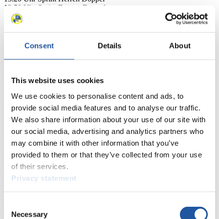
13:50 Uhr Sprint Damen Doppel
14:35 Uhr Sprint Damen
Alle Angaben sind ohne Gewähr!
Consent
Details
About
Link zu weiteren Infos, Ergebnissen und den Infos zu TV-
Übertragungen:
fil-luge.org/de/ergebnisse/eberspaecher-weltcup-30
This website uses cookies
Link zu den Biographien
der Athleten:innen:
Athletenübersicht
& Erfolge - Int. Rodelverband FIL (fil-luge.org)
We use cookies to personalise content and ads, to
provide social media features and to analyse our traffic.
We also share information about your use of our site with
our social media, advertising and analytics partners who
may combine it with other information that you’ve
News
provided to them or that they’ve collected from your use
of their services.
Alle
Allgemein
Kunstbahn Rodeln
Alpin Rodeln
Privacy statement
Rennkalender
Consent
Kunstbahn Rodeln
Alpin Rodeln
Rennkalender als PDF
Necessary
Selection