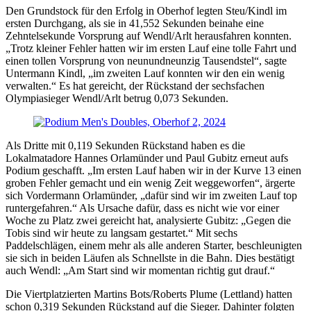
Den Grundstock für den Erfolg in Oberhof legten Steu/Kindl im
ersten Durchgang, als sie in 41,552 Sekunden beinahe eine
Zehntelsekunde Vorsprung auf Wendl/Arlt herausfahren konnten.
„Trotz kleiner Fehler hatten wir im ersten Lauf eine tolle Fahrt und
einen tollen Vorsprung von neunundneunzig Tausendstel“, sagte
Untermann Kindl, „im zweiten Lauf konnten wir den ein wenig
verwalten.“ Es hat gereicht, der Rückstand der sechsfachen
Olympiasieger Wendl/Arlt betrug 0,073 Sekunden.
Als Dritte mit 0,119 Sekunden Rückstand haben es die
Lokalmatadore Hannes Orlamünder und Paul Gubitz erneut aufs
Podium geschafft. „Im ersten Lauf haben wir in der Kurve 13 einen
groben Fehler gemacht und ein wenig Zeit weggeworfen“, ärgerte
sich Vordermann Orlamünder, „dafür sind wir im zweiten Lauf top
runtergefahren.“ Als Ursache dafür, dass es nicht wie vor einer
Woche zu Platz zwei gereicht hat, analysierte Gubitz: „Gegen die
Tobis sind wir heute zu langsam gestartet.“ Mit sechs
Paddelschlägen, einem mehr als alle anderen Starter, beschleunigten
sie sich in beiden Läufen als Schnellste in die Bahn. Dies bestätigt
auch Wendl: „Am Start sind wir momentan richtig gut drauf.“
Die Viertplatzierten Martins Bots/Roberts Plume (Lettland) hatten
schon 0,319 Sekunden Rückstand auf die Sieger. Dahinter folgten