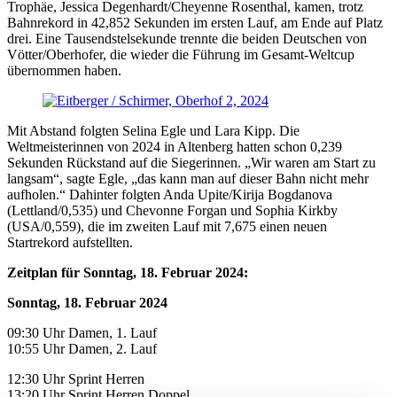
Trophäe, Jessica Degenhardt/Cheyenne Rosenthal, kamen, trotz
Bahnrekord in 42,852 Sekunden im ersten Lauf, am Ende auf Platz
drei. Eine Tausendstelsekunde trennte die beiden Deutschen von
Vötter/Oberhofer, die wieder die Führung im Gesamt-Weltcup
übernommen haben.
Mit Abstand folgten Selina Egle und Lara Kipp. Die
Weltmeisterinnen von 2024 in Altenberg hatten schon 0,239
Sekunden Rückstand auf die Siegerinnen. „Wir waren am Start zu
langsam“, sagte Egle, „das kann man auf dieser Bahn nicht mehr
aufholen.“ Dahinter folgten Anda Upite/Kirija Bogdanova
(Lettland/0,535) und Chevonne Forgan und Sophia Kirkby
(USA/0,559), die im zweiten Lauf mit 7,675 einen neuen
Startrekord aufstellten.
Zeitplan für Sonntag, 18. Februar 2024:
Sonntag, 18. Februar 2024
09:30 Uhr Damen, 1. Lauf
10:55 Uhr Damen, 2. Lauf
12:30 Uhr Sprint Herren
13:20 Uhr Sprint Herren Doppel