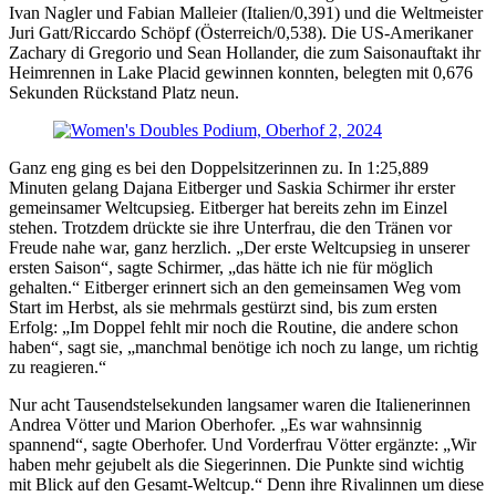
Ivan Nagler und Fabian Malleier (Italien/0,391) und die Weltmeister
Juri Gatt/Riccardo Schöpf (Österreich/0,538). Die US-Amerikaner
Zachary di Gregorio und Sean Hollander, die zum Saisonauftakt ihr
Heimrennen in Lake Placid gewinnen konnten, belegten mit 0,676
Sekunden Rückstand Platz neun.
Ganz eng ging es bei den Doppelsitzerinnen zu. In 1:25,889
Minuten gelang Dajana Eitberger und Saskia Schirmer ihr erster
gemeinsamer Weltcupsieg. Eitberger hat bereits zehn im Einzel
stehen. Trotzdem drückte sie ihre Unterfrau, die den Tränen vor
Freude nahe war, ganz herzlich. „Der erste Weltcupsieg in unserer
ersten Saison“, sagte Schirmer, „das hätte ich nie für möglich
gehalten.“ Eitberger erinnert sich an den gemeinsamen Weg vom
Start im Herbst, als sie mehrmals gestürzt sind, bis zum ersten
Erfolg: „Im Doppel fehlt mir noch die Routine, die andere schon
haben“, sagt sie, „manchmal benötige ich noch zu lange, um richtig
zu reagieren.“
Nur acht Tausendstelsekunden langsamer waren die Italienerinnen
Andrea Vötter und Marion Oberhofer. „Es war wahnsinnig
spannend“, sagte Oberhofer. Und Vorderfrau Vötter ergänzte: „Wir
haben mehr gejubelt als die Siegerinnen. Die Punkte sind wichtig
mit Blick auf den Gesamt-Weltcup.“ Denn ihre Rivalinnen um diese