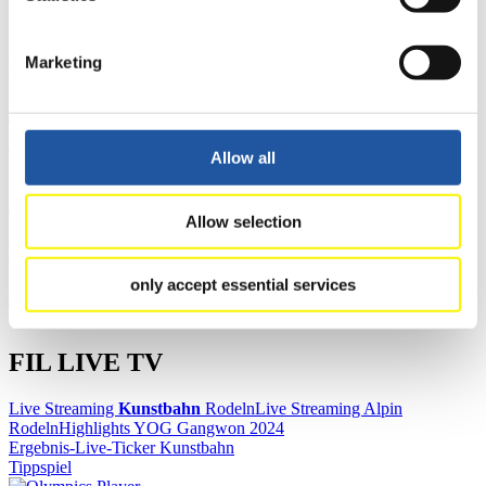
Marketing
News
Alle
Allgemein
Kunstbahn Rodeln
Alpin Rodeln
Rennkalender
Allow all
Kunstbahn Rodeln
Alpin Rodeln
Rennkalender als PDF
Allow selection
Ergebnisse
only accept essential services
Aktuell
Gesamtstände
Statistiken
FIL LIVE TV
Live Streaming
Kunstbahn
Rodeln
Live Streaming Alpin
Rodeln
Highlights YOG Gangwon 2024
Ergebnis-Live-Ticker Kunstbahn
Tippspiel