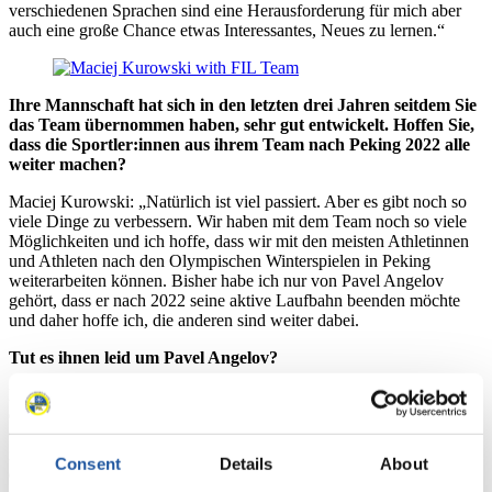
verschiedenen Sprachen sind eine Herausforderung für mich aber
auch eine große Chance etwas Interessantes, Neues zu lernen.“
Ihre Mannschaft hat sich in den letzten drei Jahren seitdem Sie
das Team übernommen haben, sehr gut entwickelt. Hoffen Sie,
dass die Sportler:innen aus ihrem Team nach Peking 2022 alle
weiter machen?
Maciej Kurowski: „Natürlich ist viel passiert. Aber es gibt noch so
viele Dinge zu verbessern. Wir haben mit dem Team noch so viele
Möglichkeiten und ich hoffe, dass wir mit den meisten Athletinnen
und Athleten nach den Olympischen Winterspielen in Peking
weiterarbeiten können. Bisher habe ich nur von Pavel Angelov
gehört, dass er nach 2022 seine aktive Laufbahn beenden möchte
und daher hoffe ich, die anderen sind weiter dabei.
Tut es ihnen leid um Pavel Angelov?
Maciej Kurowski: „Ja, natürlich. Er hat ein sehr gutes Niveau
erreicht und sich zum zweiten Mal nach PyeongChang für die
Olympischen Spiele qualifiziert. Aber er ist 30 Jahre alt und
irgendwann kommt nach dem Sportlerleben auch die Normalität und
Consent
Details
About
die Arbeit. Das kann jeder von uns verstehen“.