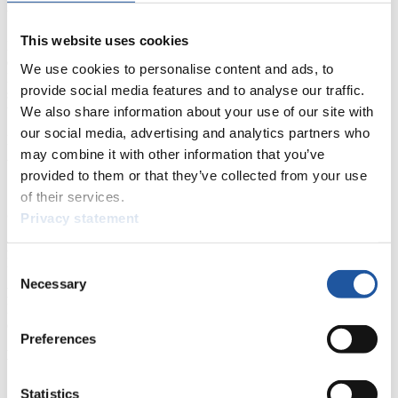
Was motiviert Sie selbst zu ihrer Arbeit?
This website uses cookies
Maciej Kurowski: „Wenn ich sehe, dass wir viel erreicht haben, ist
das schön. Als Sportler war ich aber selbst nie zufrieden mit meiner
We use cookies to personalise content and ads, to
Leistung und habe immer hart an mir weitergearbeitet. Auch jetzt
provide social media features and to analyse our traffic.
sehe ich unsere Möglichkeiten im FIL-Team und das motiviert mich
und treibt mich an weiter und noch härter zu arbeiten“.
We also share information about your use of our site with
our social media, advertising and analytics partners who
Danke für das Gespräch und viel Erfolg für ihre Athletinnen und
may combine it with other information that you’ve
Athleten bei den Olympischen Spielen Peking 2022!
provided to them or that they’ve collected from your use
of their services.
Olympiastarter:innen aus dem internationalen FIL-Team:
Privacy statement
Damen:
Anička Čežíková (CZE), Sin Rong Lin (TPE), Doina
Descalui (MDA) und Elsa Desmond (IRL).
Consent
Necessary
Selection
Herren:
Rupert Staudinger (GBR), Pavel Angelov (BUL), Mirza
Nikolajev (BHI), Saba Kumaritashvili (GEO), Michael Lejsek
(CZE)
Preferences
Doppelsitzer:
Filip Vejdělek/Zdeněk Pěkný (CZE)
Statistics