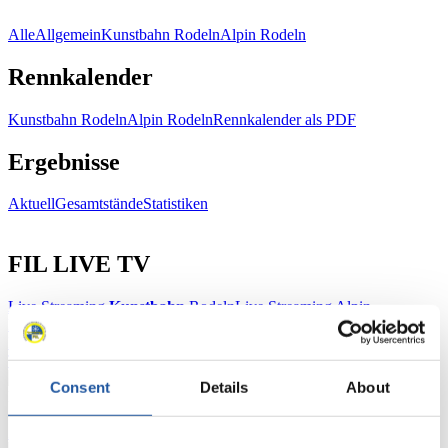
Alle
Allgemein
Kunstbahn Rodeln
Alpin Rodeln
Rennkalender
Kunstbahn Rodeln
Alpin Rodeln
Rennkalender als PDF
Ergebnisse
Aktuell
Gesamtstände
Statistiken
FIL LIVE TV
Live Streaming
Kunstbahn
Rodeln
Live Streaming Alpin
Rodeln
Highlights YOG Gangwon 2024
Ergebnis-Live-Ticker Kunstbahn
Tippspiel
Consent
Details
About
Naturbahn
Zielgruppen Anzeigen