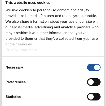
This website uses cookies
Für Presse- und Medienvertreter
We use cookies to personalise content and ads, to
provide social media features and to analyse our traffic.
Hier finden Sie Informationen für Presse- und Medienvertreter. Sie
We also share information about your use of our site with
haben Zugriff auf Athletenbiographien und Informationen zu
our social media, advertising and analytics partners who
Wettkämpfen. Außerdem können Sie Ihre Medienakkreditierung
may combine it with other information that you’ve
beantragen, die Grundregeln des Rennrodelsports einsehen und
allgemeine Neuigkeiten einholen.
provided to them or that they’ve collected from your use
of their services.
>> Weiter
Privacy statement
Consent
Für Nationale Verbände
Necessary
Selection
Hier können Sie sich über allgemeine Neuigkeiten informieren, das
aktuelle Regelwerk sowie Richtlinien zu Wettkämpfen, Anti-Doping
Preferences
und Fairplay nachlesen, auf Athletenbiographien zugreifen,
Ausschreibungen für Wettkämpfe herunterladen, sowie auf die
Mitgliedersektion zugreifen.
Statistics
>> Weiter