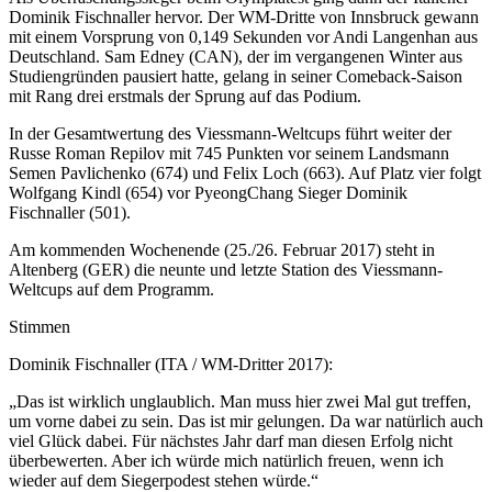
Dominik Fischnaller hervor. Der WM-Dritte von Innsbruck gewann
mit einem Vorsprung von 0,149 Sekunden vor Andi Langenhan aus
Deutschland. Sam Edney (CAN), der im vergangenen Winter aus
Studiengründen pausiert hatte, gelang in seiner Comeback-Saison
mit Rang drei erstmals der Sprung auf das Podium.
In der Gesamtwertung des Viessmann-Weltcups führt weiter der
Russe Roman Repilov mit 745 Punkten vor seinem Landsmann
Semen Pavlichenko (674) und Felix Loch (663). Auf Platz vier folgt
Wolfgang Kindl (654) vor PyeongChang Sieger Dominik
Fischnaller (501).
Am kommenden Wochenende (25./26. Februar 2017) steht in
Altenberg (GER) die neunte und letzte Station des Viessmann-
Weltcups auf dem Programm.
Stimmen
Dominik Fischnaller (ITA / WM-Dritter 2017):
„Das ist wirklich unglaublich. Man muss hier zwei Mal gut treffen,
um vorne dabei zu sein. Das ist mir gelungen. Da war natürlich auch
viel Glück dabei. Für nächstes Jahr darf man diesen Erfolg nicht
überbewerten. Aber ich würde mich natürlich freuen, wenn ich
wieder auf dem Siegerpodest stehen würde.“