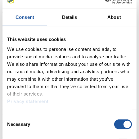
FIL LIVE TV
Consent
Details
About
Live Streaming
Kunstbahn
Rodeln
Live Streaming Alpin
Rodeln
Highlights YOG Gangwon 2024
This website uses cookies
Ergebnis-Live-Ticker Kunstbahn
Tippspiel
We use cookies to personalise content and ads, to
Naturbahn
provide social media features and to analyse our traffic.
We also share information about your use of our site with
Zielgruppen Anzeigen
our social media, advertising and analytics partners who
may combine it with other information that you’ve
Für Presse- und Medienvertreter
provided to them or that they’ve collected from your use
of their services.
Hier finden Sie Informationen für Presse- und Medienvertreter. Sie
Privacy statement
haben Zugriff auf Athletenbiographien und Informationen zu
Wettkämpfen. Außerdem können Sie Ihre Medienakkreditierung
beantragen, die Grundregeln des Rennrodelsports einsehen und
Consent
allgemeine Neuigkeiten einholen.
Necessary
Selection
>> Weiter