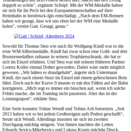
doppelt so schön", ergänzte Schöpf. Mit der WM-Medaille haben
sie sich für ihr Pech bei den Europameisterschaften auf ihrer
Heimbahn in Innsbruck-Igls entschädigt. „Nach dem EM-Rennen
haben wir gesagt, dass wir uns eben bei der WM eine Medaille
holen", verriet Gatt. Gesagt, getan.“
Sowohl für Thomas Steu wie auch für Wolfgang Kindl war es die
erste WM-Silbermedaille. Kindl hat zwar schon eine Gold- und drei
Bronzemedaillen zuhause in seinem Trophäenschrank, die hat er
sich im Einzel erfahren. Und Steu war mit seinem früheren Partner
Lorenz Koller einmal Dritter geworden. Dabei wäre mehr möglich
gewesen. „Wir hätten es draufgehabt“, ärgerte sich Untermann
Kindl, der nach einem Sturz im Einzel mit einem gebrochenen Bein
fährt. Doch nach der Kurve 9 musste er mit den Füßen auf der Bahn
korrigieren. „Mich regt es immer ein bisschen auf, wenn ich solche
Fehler mache, die im Training nicht passieren. Aber das ist der
Leistungssport“, erklärte Steu.
Eine Serie konnten Tobias Wendl und Tobias Arlt fortsetzen. „Seit
2013 haben wir es bei jedem Großereignis aufs Podest geschafft“,
freute sich Wendl. Allerdings mussten sie sich im zweiten
Durchgang mächtig steigern. Von hinten machten die Letten
Eduards Sevics-Mikelsevics und Lukass Krasts mächtig Druck.