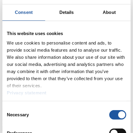
FIL LIVE TV
Consent
Details
About
Live Streaming
Kunstbahn
Rodeln
Live Streaming Alpin
Rodeln
Highlights YOG Gangwon 2024
Ergebnis-Live-Ticker Kunstbahn
This website uses cookies
Tippspiel
We use cookies to personalise content and ads, to
Naturbahn
provide social media features and to analyse our traffic.
Zielgruppen Anzeigen
We also share information about your use of our site with
our social media, advertising and analytics partners who
may combine it with other information that you’ve
Für Presse- und Medienvertreter
provided to them or that they’ve collected from your use
of their services.
Hier finden Sie Informationen für Presse- und Medienvertreter. Sie
haben Zugriff auf Athletenbiographien und Informationen zu
Privacy statement
Wettkämpfen. Außerdem können Sie Ihre Medienakkreditierung
beantragen, die Grundregeln des Rennrodelsports einsehen und
allgemeine Neuigkeiten einholen.
Consent
Necessary
Selection
>> Weiter